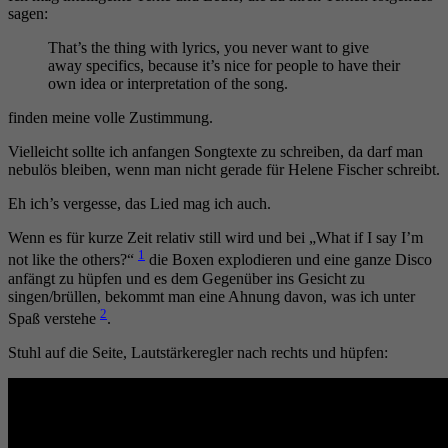
me
sagen:
now
That’s the thing with lyrics, you never want to give
away specifics, because it’s nice for people to have their
own idea or interpretation of the song.
finden meine volle Zustimmung.
Vielleicht sollte ich anfangen Songtexte zu schreiben, da darf man
nebulös bleiben, wenn man nicht gerade für Helene Fischer schreibt.
Eh ich’s vergesse, das Lied mag ich auch.
Wenn es für kurze Zeit relativ still wird und bei „What if I say I’m
1
not like the others?“
die Boxen explodieren und eine ganze Disco
anfängt zu hüpfen und es dem Gegenüber ins Gesicht zu
singen/brüllen, bekommt man eine Ahnung davon, was ich unter
2
Spaß verstehe
.
Stuhl auf die Seite, Lautstärkeregler nach rechts und hüpfen: