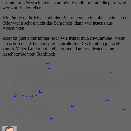
Gründe fürs Wegschneiden sind relativ vielfältig und alle ganz weit
weg von Folterkeller.
Ich könnte natürlich das mit dem Schreiben auch einfach sein lassen.
Oder wenn schon nicht das Schreiben, dann wenigstens das
Abschicken.
Aber da geht’s mir immer noch wie früher im Schwimmbad. Wenn
ich schon den 2-fachen Auerbachsalto mit 3 Schrauben gehechtet
vom 5-Meter-Brett nicht hinbekomme, dann wenigstens eine
Arschbombe vom Startblock.
nein, nicht wirklich
[
↩
]
das hingegen stimmt
[
↩
]
zumindest die durchbluteten Gehirne, gilt ja nicht für jeden
[
↩
]
Die Frage, warum Vertreter der Original-Theorie sehr oft Gelegenheit
hatten, das in der Realität zu prüfen, während das für Menschen, die das
für sexistische Kackscheisse hielten eher nicht galt, ist ein völlig
anderes Thema
[
↩
]
27 – wie ich
[
↩
]
also die Hoffnung, irgendwann mal verständlicher zu sein
[
↩
]
beides nicht, falls sich jemand fragt
[
↩
]
beispielsweise Betriebsvereinbarungen und Regelungsabreden dazu
[
↩
]
also meine Vorstellung von kafkaesk. Ein Literaturwissenschaftler sieht
das vermutlich anders
[
↩
]
Autor
Veröffentlicht
Kategorien
zu