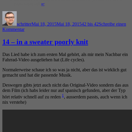
Farbe sehen will
[
↩
]
Autor
Veröffentlicht
Kategorien
am
schritter
Mai 18, 2015
Mai 18, 2015
42 bis 42
Schreibe einen
zu
Kommentar
13
–
14 – in a sweater poorly knit
the
pretender
Das Lied habe ich zum ersten Mal gehört, als mir mein Nachbar ein
Fahrrad-Video ausgeliehen hat (Life cycles).
Normalerweise schaue ich so was ja nicht, aber das ist wirklich gut
gemacht und hat die passende Musik.
Deswegen gibts jetzt auch nicht das Original-Video sondern das aus
dem Film (ich habs leider nur auf spanisch gefunden, aber der Typ
1
hört relativ schnell auf zu reden
, ausserdem passts, auch wenn ich
nix verstehe)