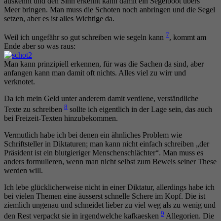
auskennt und den Sinn erkennt kann damit ein Segelboot übers
Meer bringen. Man muss die Schoten noch anbringen und die Segel
setzen, aber es ist alles Wichtige da.
7
Weil ich ungefähr so gut schreiben wie segeln kann
, kommt am
Ende aber so was raus:
Man kann prinzipiell erkennen, für was die Sachen da sind, aber
anfangen kann man damit oft nichts. Alles viel zu wirr und
verknotet.
Da ich mein Geld unter anderem damit verdiene, verständliche
8
Texte zu schreiben
sollte ich eigentlich in der Lage sein, das auch
bei Freizeit-Texten hinzubekommen.
Vermutlich habe ich bei denen ein ähnliches Problem wie
Schriftsteller in Diktaturen; man kann nicht einfach schreiben „der
Präsident ist ein blutgieriger Menschenschlächter“. Man muss es
anders formulieren, wenn man nicht selbst zum Beweis seiner These
werden will.
Ich lebe glücklicherweise nicht in einer Diktatur, allerdings habe ich
bei vielen Themen eine äusserst schnelle Schere im Kopf. Die ist
ziemlich ungenau und schneidet lieber zu viel weg als zu wenig und
9
den Rest verpackt sie in irgendwelche kafkaesken
Allegorien. Die