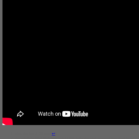
also das bei 3:28 min
[
↩
]
das nächste Mal übrigens am 13.06. falls das mal jemand live und in