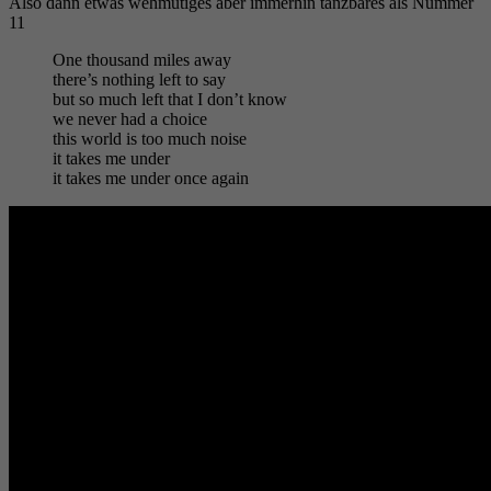
Also dann etwas wehmütiges aber immerhin tanzbares als Nummer
11
One thousand miles away
there’s nothing left to say
but so much left that I don’t know
we never had a choice
this world is too much noise
it takes me under
it takes me under once again