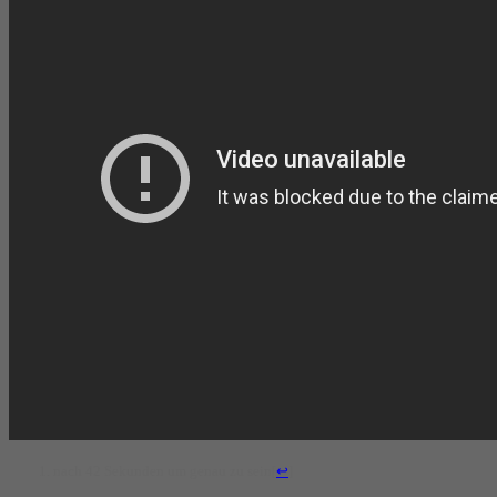
nach 42 Sekunden um genau zu sein
[
↩
]