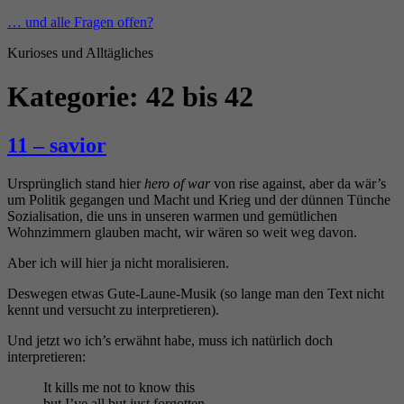
Zum
… und alle Fragen offen?
Inhalt
Kurioses und Alltägliches
springen
Kategorie:
42 bis 42
11 – savior
Ursprünglich stand hier
hero of war
von rise against, aber da wär’s
um Politik gegangen und Macht und Krieg und der dünnen Tünche
Sozialisation, die uns in unseren warmen und gemütlichen
Wohnzimmern glauben macht, wir wären so weit weg davon.
Aber ich will hier ja nicht moralisieren.
Deswegen etwas Gute-Laune-Musik (so lange man den Text nicht
kennt und versucht zu interpretieren).
Und jetzt wo ich’s erwähnt habe, muss ich natürlich doch
interpretieren:
It kills me not to know this
but I’ve all but just forgotten