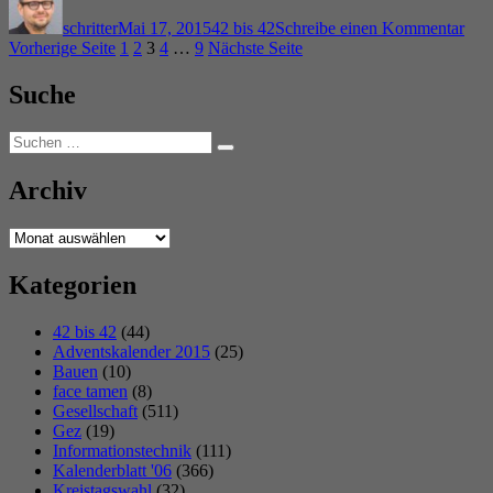
am
Ohn
schritter
Mai 17, 2015
42 bis 42
Schreibe einen Kommentar
Zah
Seitennummerierung
Seite
Seite
Seite
Seite
Seite
Vorherige Seite
1
2
3
4
…
9
Nächste Seite
–
Ein
der
Suche
Beiträge
Suchen
Suchen
nach:
Archiv
Archiv
Kategorien
42 bis 42
(44)
Adventskalender 2015
(25)
Bauen
(10)
face tamen
(8)
Gesellschaft
(511)
Gez
(19)
Informationstechnik
(111)
Kalenderblatt '06
(366)
Kreistagswahl
(32)