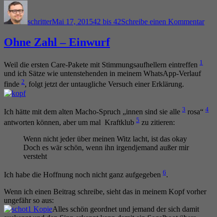
Autor
Veröffentlicht
Kategorien
zu
am
14
schritter
Mai 17, 2015
42 bis 42
Schreibe einen Kommentar
–
in
a
Ohne Zahl – Einwurf
swe
poo
1
Weil die ersten Care-Pakete mit Stimmungsaufhellern eintreffen
knit
und ich Sätze wie untenstehenden in meinem WhatsApp-Verlauf
2
finde
, folgt jetzt der untaugliche Versuch einer Erklärung.
3
4
Ich hätte mit dem alten Macho-Spruch „innen sind sie alle
rosa“
5
antworten können, aber um mal Kraftklub
zu zitieren:
Wenn nicht jeder über meinen Witz lacht, ist das okay
Doch es wär schön, wenn ihn irgendjemand außer mir
versteht
6
Ich habe die Hoffnung noch nicht ganz aufgegeben
.
Wenn ich einen Beitrag schreibe, sieht das in meinem Kopf vorher
ungefähr so aus:
Alles schön geordnet und jemand der sich damit