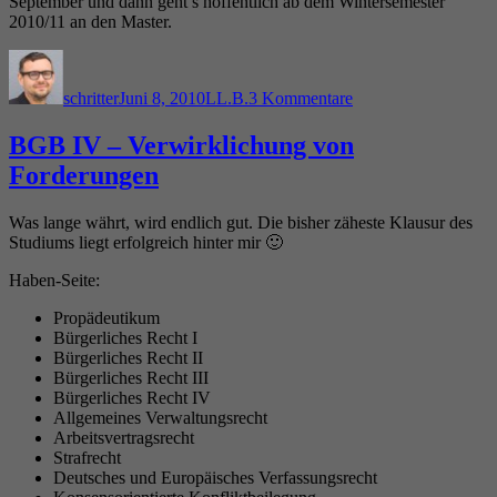
September und dann geht’s hoffentlich ab dem Wintersemester
2010/11 an den Master.
Autor
Veröffentlicht
Kategorien
zu
am
Abschlussseminar
schritter
Juni 8, 2010
LL.B.
3 Kommentare
bestanden
BGB IV – Verwirklichung von
Forderungen
Was lange währt, wird endlich gut. Die bisher zäheste Klausur des
Studiums liegt erfolgreich hinter mir 🙂
Haben-Seite:
Propädeutikum
Bürgerliches Recht I
Bürgerliches Recht II
Bürgerliches Recht III
Bürgerliches Recht IV
Allgemeines Verwaltungsrecht
Arbeitsvertragsrecht
Strafrecht
Deutsches und Europäisches Verfassungsrecht