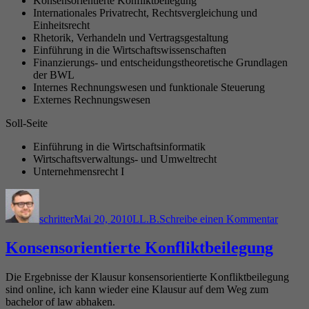
Konsensorientierte Konfliktbeilegung
Internationales Privatrecht, Rechtsvergleichung und
Einheitsrecht
Rhetorik, Verhandeln und Vertragsgestaltung
Einführung in die Wirtschaftswissenschaften
Finanzierungs- und entscheidungstheoretische Grundlagen
der BWL
Internes Rechnungswesen und funktionale Steuerung
Externes Rechnungswesen
Soll-Seite
Einführung in die Wirtschaftsinformatik
Wirtschaftsverwaltungs- und Umweltrecht
Unternehmensrecht I
Autor
Veröffentlicht
Kategorien
zu
am
BGB
schritter
Mai 20, 2010
LL.B.
Schreibe einen Kommentar
IV
–
Verwir
Konsensorientierte Konfliktbeilegung
von
Forder
Die Ergebnisse der Klausur konsensorientierte Konfliktbeilegung
sind online, ich kann wieder eine Klausur auf dem Weg zum
bachelor of law abhaken.