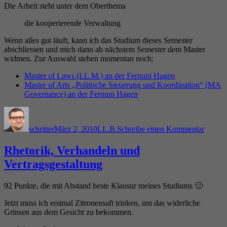
Die Arbeit steht unter dem Oberthema
die kooperierende Verwaltung
Wenn alles gut läuft, kann ich das Studium dieses Semester
abschliessen und mich dann ab nächstem Semester dem Master
widmen. Zur Auswahl stehen momentan noch:
Master of Laws (LL.M.) an der Fernuni Hagen
Master of Arts „Politische Steuerung und Koordination“ (MA
Governance) an der Fernuni Hagen
Autor
Veröffentlicht
Kategorien
zu
am
Zulass
schritter
März 2, 2010
LL.B.
Schreibe einen Kommentar
zur
Bachel
Prüfun
Rhetorik, Verhandeln und
Vertragsgestaltung
92 Punkte, die mit Abstand beste Klausur meines Studiums 🙂
Jetzt muss ich erstmal Zitronensaft trinken, um das widerliche
Grinsen aus dem Gesicht zu bekommen.