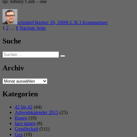
np: Johnny Cash – one
Autor
Veröffentlicht
Kategorien
zu
am
Rhetorik,
schritter
Oktober 20, 2009
LL.B.
3 Kommentare
Verhandeln
Seitennummerierung
Seite
Seite
Seite
1
2
…
8
Nächste Seite
und
Vertragsgestalt
der
Suche
Beiträge
Suchen
Suchen
nach:
Archiv
Archiv
Kategorien
42 bis 42
(44)
Adventskalender 2015
(25)
Bauen
(10)
face tamen
(8)
Gesellschaft
(511)
Gez
(19)