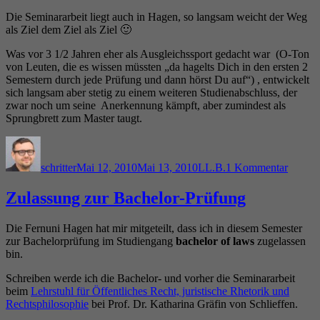
Die Seminararbeit liegt auch in Hagen, so langsam weicht der Weg
als Ziel dem Ziel als Ziel 🙂
Was vor 3 1/2 Jahren eher als Ausgleichssport gedacht war (O-Ton
von Leuten, die es wissen müssten „da hagelts Dich in den ersten 2
Semestern durch jede Prüfung und dann hörst Du auf“) , entwickelt
sich langsam aber stetig zu einem weiteren Studienabschluss, der
zwar noch um seine Anerkennung kämpft, aber zumindest als
Sprungbrett zum Master taugt.
Autor
Veröffentlicht
Kategorien
zu
am
Konsens
schritter
Mai 12, 2010
Mai 13, 2010
LL.B.
1 Kommentar
Konfli
Zulassung zur Bachelor-Prüfung
Die Fernuni Hagen hat mir mitgeteilt, dass ich in diesem Semester
zur Bachelorprüfung im Studiengang
bachelor of laws
zugelassen
bin.
Schreiben werde ich die Bachelor- und vorher die Seminararbeit
beim
Lehrstuhl für Öffentliches Recht, juristische Rhetorik und
Rechtsphilosophie
bei Prof. Dr. Katharina Gräfin von Schlieffen.