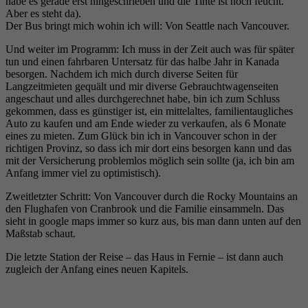
habe es gerade erst hingeschrieben und die Tinte ist noch feucht.
Aber es steht da).
Der Bus bringt mich wohin ich will: Von Seattle nach Vancouver.
Und weiter im Programm: Ich muss in der Zeit auch was für später
tun und einen fahrbaren Untersatz für das halbe Jahr in Kanada
besorgen. Nachdem ich mich durch diverse Seiten für
Langzeitmieten gequält und mir diverse Gebrauchtwagenseiten
angeschaut und alles durchgerechnet habe, bin ich zum Schluss
gekommen, dass es günstiger ist, ein mittelaltes, familientaugliches
Auto zu kaufen und am Ende wieder zu verkaufen, als 6 Monate
eines zu mieten. Zum Glück bin ich in Vancouver schon in der
richtigen Provinz, so dass ich mir dort eins besorgen kann und das
mit der Versicherung problemlos möglich sein sollte (ja, ich bin am
Anfang immer viel zu optimistisch).
Zweitletzter Schritt: Von Vancouver durch die Rocky Mountains an
den Flughafen von Cranbrook und die Familie einsammeln. Das
sieht in google maps immer so kurz aus, bis man dann unten auf den
Maßstab schaut.
Die letzte Station der Reise – das Haus in Fernie – ist dann auch
zugleich der Anfang eines neuen Kapitels.