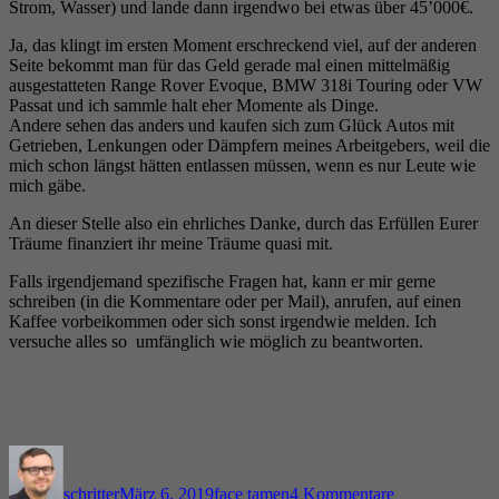
Strom, Wasser) und lande dann irgendwo bei etwas über 45’000€.
Ja, das klingt im ersten Moment erschreckend viel, auf der anderen
Seite bekommt man für das Geld gerade mal einen mittelmäßig
ausgestatteten Range Rover Evoque, BMW 318i Touring oder VW
Passat und ich sammle halt eher Momente als Dinge.
Andere sehen das anders und kaufen sich zum Glück Autos mit
Getrieben, Lenkungen oder Dämpfern meines Arbeitgebers, weil die
mich schon längst hätten entlassen müssen, wenn es nur Leute wie
mich gäbe.
An dieser Stelle also ein ehrliches Danke, durch das Erfüllen Eurer
Träume finanziert ihr meine Träume quasi mit.
Falls irgendjemand spezifische Fragen hat, kann er mir gerne
schreiben (in die Kommentare oder per Mail), anrufen, auf einen
Kaffee vorbeikommen oder sich sonst irgendwie melden. Ich
versuche alles so umfänglich wie möglich zu beantworten.
Autor
Veröffentlicht
Kategorien
zu
am
Sabbatical
schritter
März 6, 2019
face tamen
4 Kommentare
–