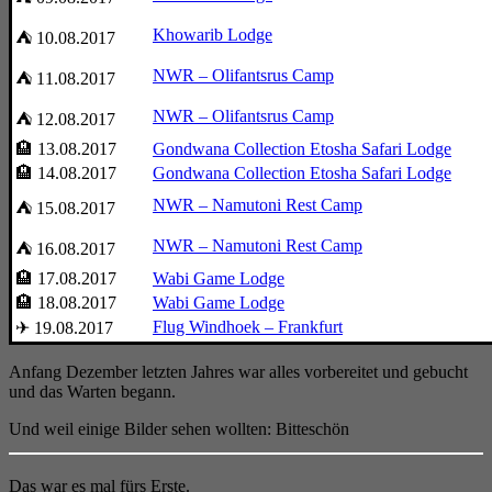
Khowarib Lodge
⛺ 10.08.2017
NWR – Olifantsrus Camp
⛺ 11.08.2017
NWR – Olifantsrus Camp
⛺ 12.08.2017
🏨 13.08.2017
Gondwana Collection Etosha Safari Lodge
🏨 14.08.2017
Gondwana Collection Etosha Safari Lodge
NWR – Namutoni Rest Camp
⛺ 15.08.2017
NWR – Namutoni Rest Camp
⛺ 16.08.2017
🏨 17.08.2017
Wabi Game Lodge
🏨 18.08.2017
Wabi Game Lodge
Flug Windhoek – Frankfurt
✈ 19.08.2017
Anfang Dezember letzten Jahres war alles vorbereitet und gebucht
und das Warten begann.
Und weil einige Bilder sehen wollten: Bitteschön
Das war es mal fürs Erste.