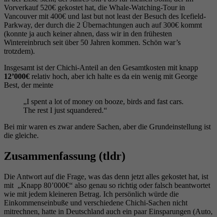
Vorverkauf 520€ gekostet hat, die Whale-Watching-Tour in
Vancouver mit 400€ und last but not least der Besuch des Icefield-
Parkway, der durch die 2 Übernachtungen auch auf 300€ kommt
(konnte ja auch keiner ahnen, dass wir in den frühesten
Wintereinbruch seit über 50 Jahren kommen. Schön war’s
trotzdem).
Insgesamt ist der Chichi-Anteil an den Gesamtkosten mit knapp
12’000€
relativ hoch, aber ich halte es da ein wenig mit George
Best, der meinte
„I spent a lot of money on booze, birds and fast cars.
The rest I just squandered.“
Bei mir waren es zwar andere Sachen, aber die Grundeinstellung ist
die gleiche.
Zusammenfassung (tldr)
Die Antwort auf die Frage, was das denn jetzt alles gekostet hat, ist
mit „Knapp 80’000€“ also genau so richtig oder falsch beantwortet
wie mit jedem kleineren Betrag. Ich persönlich würde die
Einkommenseinbuße und verschiedene Chichi-Sachen nicht
mitrechnen, hatte in Deutschland auch ein paar Einsparungen (Auto,