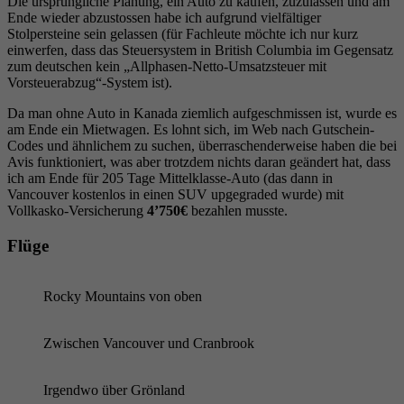
Die ursprüngliche Planung, ein Auto zu kaufen, zuzulassen und am
Ende wieder abzustossen habe ich aufgrund vielfältiger
Stolpersteine sein gelassen (für Fachleute möchte ich nur kurz
einwerfen, dass das Steuersystem in British Columbia im Gegensatz
zum deutschen kein „Allphasen-Netto-Umsatzsteuer mit
Vorsteuerabzug“-System ist).
Da man ohne Auto in Kanada ziemlich aufgeschmissen ist, wurde es
am Ende ein Mietwagen. Es lohnt sich, im Web nach Gutschein-
Codes und ähnlichem zu suchen, überraschenderweise haben die bei
Avis funktioniert, was aber trotzdem nichts daran geändert hat, dass
ich am Ende für 205 Tage Mittelklasse-Auto (das dann in
Vancouver kostenlos in einen SUV upgegraded wurde) mit
Vollkasko-Versicherung
4’750€
bezahlen musste.
Flüge
Rocky Mountains von oben
Zwischen Vancouver und Cranbrook
Irgendwo über Grönland