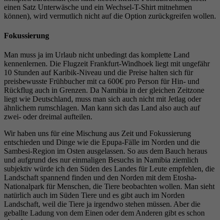
einen Satz Unterwäsche und ein Wechsel-T-Shirt mitnehmen
können), wird vermutlich nicht auf die Option zurückgreifen wollen.
Fokussierung
Man muss ja im Urlaub nicht unbedingt das komplette Land
kennenlernen. Die Flugzeit Frankfurt-Windhoek liegt mit ungefähr
10 Stunden auf Karibik-Niveau und die Preise halten sich für
preisbewusste Frühbucher mit ca 600€ pro Person für Hin- und
Rückflug auch in Grenzen. Da Namibia in der gleichen Zeitzone
liegt wie Deutschland, muss man sich auch nicht mit Jetlag oder
ähnlichem rumschlagen. Man kann sich das Land also auch auf
zwei- oder dreimal aufteilen.
Wir haben uns für eine Mischung aus Zeit und Fokussierung
entschieden und Dinge wie die Epupa-Fälle im Norden und die
Sambesi-Region im Osten ausgelassen. So aus dem Bauch heraus
und aufgrund des nur einmaligen Besuchs in Namibia ziemlich
subjektiv würde ich den Süden des Landes für Leute empfehlen, die
Landschaft spannend finden und den Norden mit dem Etosha-
Nationalpark für Menschen, die Tiere beobachten wollen. Man sieht
natürlich auch im Süden Tiere und es gibt auch im Norden
Landschaft, weil die Tiere ja irgendwo stehen müssen. Aber die
geballte Ladung von dem Einen oder dem Anderen gibt es schon