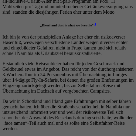
all-inclusive-Urlaub-Alter mit Spaß-Programm am Pool, 11
Mahlzeiten pro Tag und ununterbrochener Getränkeversorgung raus
sind, standen die diesjährigen Ferien eher unter dem Motto
1
„Diesel and dust is what we breathe“
Ich bin ja von der prinzipiellen Anlage her eher ein risikoaverser
Hasenfuß, weswegen verschiedene Länder wegen diverser echter
und eingebildeter Gefahren nicht in Frage kamen und sich relativ
schnell Namibia als Urlaubsziel herauskristallisierte.
Erstaunlich viele Reiseanbieter haben für jeden Geschmack und
Geldbeutel etwas im Angebot. Das reicht von der durchorganisierten
3-Wochen-Tour im 24-Personenbus mit Übernachtung in Lodges
über 14-tägige Fly-In-Safaris, bei denen die großen Entfernungen im
Flugzeug zurückgelegt werden, bis zur Selbstfahrer-Reise mit
Übernachtung im Dachzelt auf vorgebuchten Campsites.
Da wir in Schottland und Irland gute Erfahrungen mit selber fahren
gemacht hatten, ich über die Straßenbeschaffenheit in Namibia nur
unzureichend informiert war und weil der risikoaverse Teil sich
schon bei der Auswahl des Reiselands durchgesetzt hatte, wollte der
„face tamen“-Teil auch mal und es sollte eine Selbstfahrer-Reise
werden.