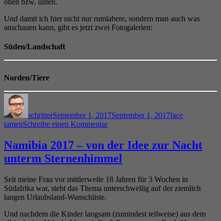
oben bzw. unten.
Und damit ich hier nicht nur rumlabere, sondern man auch was
anschauen kann, gibt es jetzt zwei Fotogalerien:
Süden/Landschaft
Norden/Tiere
Autor
Veröffentlicht
Kategorien
am
schritter
September 1, 2017
September 1, 2017
face
zu
tamen
Schreibe einen Kommentar
Namibia
2017
Namibia 2017 – von der Idee zur Nacht
–
unterm Sternenhimmel
Fragen
über
Fragen
Seit meine Frau vor mittlerweile 18 Jahren für 3 Wochen in
Südafrika war, steht das Thema unterschwellig auf der ziemlich
langen Urlaubsland-Wunschliste.
Und nachdem die Kinder langsam (zumindest teilweise) aus dem