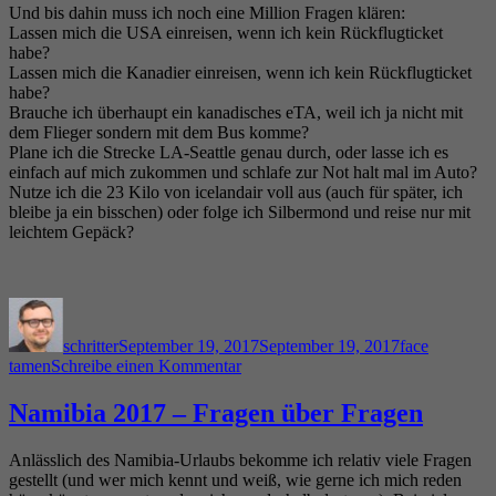
Und bis dahin muss ich noch eine Million Fragen klären:
Lassen mich die USA einreisen, wenn ich kein Rückflugticket
habe?
Lassen mich die Kanadier einreisen, wenn ich kein Rückflugticket
habe?
Brauche ich überhaupt ein kanadisches eTA, weil ich ja nicht mit
dem Flieger sondern mit dem Bus komme?
Plane ich die Strecke LA-Seattle genau durch, oder lasse ich es
einfach auf mich zukommen und schlafe zur Not halt mal im Auto?
Nutze ich die 23 Kilo von icelandair voll aus (auch für später, ich
bleibe ja ein bisschen) oder folge ich Silbermond und reise nur mit
leichtem Gepäck?
Autor
Veröffentlicht
Kategorien
am
schritter
September 19, 2017
September 19, 2017
face
zu
tamen
Schreibe einen Kommentar
Island
–
Namibia 2017 – Fragen über Fragen
USA
–
Anlässlich des Namibia-Urlaubs bekomme ich relativ viele Fragen
Kanada
gestellt (und wer mich kennt und weiß, wie gerne ich mich reden