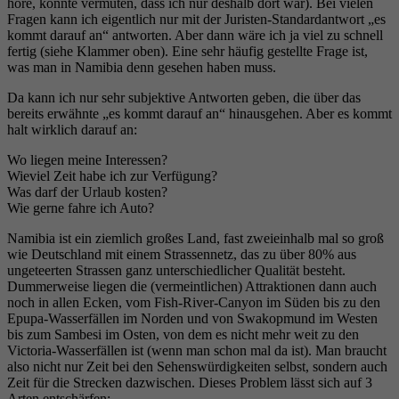
höre, könnte vermuten, dass ich nur deshalb dort war). Bei vielen
Fragen kann ich eigentlich nur mit der Juristen-Standardantwort „es
kommt darauf an“ antworten. Aber dann wäre ich ja viel zu schnell
fertig (siehe Klammer oben). Eine sehr häufig gestellte Frage ist,
was man in Namibia denn gesehen haben muss.
Da kann ich nur sehr subjektive Antworten geben, die über das
bereits erwähnte „es kommt darauf an“ hinausgehen. Aber es kommt
halt wirklich darauf an:
Wo liegen meine Interessen?
Wieviel Zeit habe ich zur Verfügung?
Was darf der Urlaub kosten?
Wie gerne fahre ich Auto?
Namibia ist ein ziemlich großes Land, fast zweieinhalb mal so groß
wie Deutschland mit einem Strassennetz, das zu über 80% aus
ungeteerten Strassen ganz unterschiedlicher Qualität besteht.
Dummerweise liegen die (vermeintlichen) Attraktionen dann auch
noch in allen Ecken, vom Fish-River-Canyon im Süden bis zu den
Epupa-Wasserfällen im Norden und von Swakopmund im Westen
bis zum Sambesi im Osten, von dem es nicht mehr weit zu den
Victoria-Wasserfällen ist (wenn man schon mal da ist). Man braucht
also nicht nur Zeit bei den Sehenswürdigkeiten selbst, sondern auch
Zeit für die Strecken dazwischen. Dieses Problem lässt sich auf 3
Arten entschärfen: