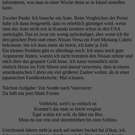
informieren, was man in einer Woche denn so in Island anstellen
kann.
Zweiter Punkt: Ich brauche ein Auto. Beim Vergleichen der Preise
habe ich dann festgestellt, dass es erheblich günstiger wird, wenn
man das Auto nicht erst in Kanada sondern schon in den USA
zurückgibt. Das ist zwar ein wenig aufwändiger, aber wenn ich für
den gleichen Preis statt eines Nissan Versa ein Ford Mustang Cabrio
bekomme, bin ich dazu mehr als bereit, ich habe ja Zeit.
Ein kleines Problem gibt es allerdings noch: Ich muss noch gute
Argumente finden, warum ich nicht trotzdem den Nissan nehme und
mich über das gesparte Geld freue. Ich kann vermutlich nicht
einfach Hesse ins Feld führen und darauf verweisen, dass in einem
amerikanischen Cabrio ein viel größerer Zauber wohnt, als in einer
japanischen Familienkutsche. Mal schauen.
Nächste Aufgabe: Von Seattle nach Vancouver.
Da hilft mir jetzt Mark Forster
Vielleicht, weil’s so einfach ist
Kommt’s das man so leicht vergisst
Egal wohin ich will, da fährt ein Bus
Muss da nur rein und sitzenbleiben bis zum Schluss
Greyhound fahren steht ja auch auf meiner bucket list (Okay, ich