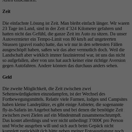
Zeit
Die einfachste Lösung ist Zeit. Man bleibt einfach länger. Wir waren
23 Tage im Land, sind in der Zeit 4’324 Kilometer gefahren und
hatten nicht das Gefühl, die ganze Zeit im Auto zu sitzen. Da unser
Autovermieter ein Tempo-Limit von 80 km/h auf ungeteerten
Strassen (gravel roads) hatte, das wir nur in den seltensten Fällen
ausgeschöpft haben, saßen wir das aber vermutlich doch. Weil die
Landschaft aber wirklich immer faszinierend war, ist uns das nicht
so aufgefallen, aber von uns hat auch keiner eine richtige Aversion
gegen Autofahren. Andere können das durchaus anders sehen.
Geld
Die zweite Möglichkeit, die Zeit zwischen zwei
Sehenswürdigkeiten einzudampfen, ist der Wechsel des
Fortbewegungsmittels. Relativ viele Farmen, lodges und Campsites
haben kleine Landeplätze, es gibt einige Anbieter, die sogenannte
fly-in-Safaris im Angebot haben und bei denen die benötigte Zeit
zwischen zwei Zielen auf ein Mindestmaß zusammenschrumpft.
Das kostet allerdings und wer nicht unbedingt 3’000€ pro Person
und Woche ausgeben will und sich auch beim Gepäck nicht
komplett zurückhält (ich hätte neben meiner Fotoausrüstung noch