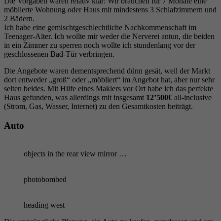
Die Vorgaben waren relativ klar: Wir brauchen für 7 Monate eine
möblierte Wohnung oder Haus mit mindestens 3 Schlafzimmern und
2 Bädern.
Ich habe eine gemischtgeschlechtliche Nachkommenschaft im
Teenager-Alter. Ich wollte mir weder die Nerverei antun, die beiden
in ein Zimmer zu sperren noch wollte ich stundenlang vor der
geschlossenen Bad-Tür verbringen.
Die Angebote waren dementsprechend dünn gesät, weil der Markt
dort entweder „groß“ oder „möbliert“ im Angebot hat, aber nur sehr
selten beides. Mit Hilfe eines Maklers vor Ort habe ich das perfekte
Haus gefunden, was allerdings mit insgesamt
12’500€
all-inclusive
(Strom, Gas, Wasser, Internet) zu den Gesamtkosten beiträgt.
Auto
objects in the rear view mirror …
photobombed
heading west