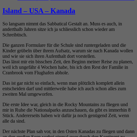
A
Island – USA – Kanada
So langsam nimmt das Sabbatical Gestalt an. Muss es auch, in
anderthalb Jahren sitze ich ja schliesslich schon wieder am
Schreibtisch.
Die ganzen Formulare für die Schule sind runtergeladen und die
Kinder grübeln über ihrem Aufsatz, warum sie nach Kanada wollen
und wie sie sich ihren Aufenthalt dort vorstellen.
Das lässt mir ein bisschen Zeit, den Beginn meiner Reise zu planen,
weil ich ungefähr 4 Wochen habe, bis ich den Rest der Familie in
Cranbrook vom Flughafen abhole.
Das ist gar nicht so einfach, wenn man plötzlich komplett allein
entscheiden darf und mittlerweile habe ich auch schon alles zum
zweiten Mal umgeworfen.
Die erste Idee war, gleich in die Rocky Mountains zu fliegen und
mir in Ruhe die Nationalparks anzuschauen, da gibt es immerhin 8
Stück. Andererseits haben wir dafür ja noch genügend Zeit, wenn
alle da sind.
Der nächste Plan sah vor, in den Osten Kanadas zu fliegen und dann
an den großen Seen vorbei einmal quer durch den Kontinent zu