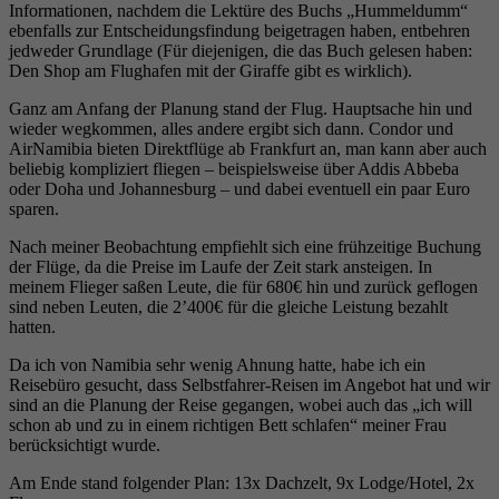
Informationen, nachdem die Lektüre des Buchs „Hummeldumm“
ebenfalls zur Entscheidungsfindung beigetragen haben, entbehren
jedweder Grundlage (Für diejenigen, die das Buch gelesen haben:
Den Shop am Flughafen mit der Giraffe gibt es wirklich).
Ganz am Anfang der Planung stand der Flug. Hauptsache hin und
wieder wegkommen, alles andere ergibt sich dann. Condor und
AirNamibia bieten Direktflüge ab Frankfurt an, man kann aber auch
beliebig kompliziert fliegen – beispielsweise über Addis Abbeba
oder Doha und Johannesburg – und dabei eventuell ein paar Euro
sparen.
Nach meiner Beobachtung empfiehlt sich eine frühzeitige Buchung
der Flüge, da die Preise im Laufe der Zeit stark ansteigen. In
meinem Flieger saßen Leute, die für 680€ hin und zurück geflogen
sind neben Leuten, die 2’400€ für die gleiche Leistung bezahlt
hatten.
Da ich von Namibia sehr wenig Ahnung hatte, habe ich ein
Reisebüro gesucht, dass Selbstfahrer-Reisen im Angebot hat und wir
sind an die Planung der Reise gegangen, wobei auch das „ich will
schon ab und zu in einem richtigen Bett schlafen“ meiner Frau
berücksichtigt wurde.
Am Ende stand folgender Plan: 13x Dachzelt, 9x Lodge/Hotel, 2x