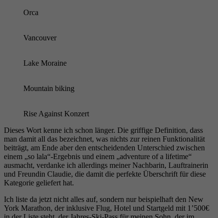
Orca
Vancouver
Lake Moraine
Mountain biking
Rise Against Konzert
Dieses Wort kenne ich schon länger. Die griffige Definition, dass
man damit all das bezeichnet, was nichts zur reinen Funktionalität
beiträgt, am Ende aber den entscheidenden Unterschied zwischen
einem „so lala“-Ergebnis und einem „adventure of a lifetime“
ausmacht, verdanke ich allerdings meiner Nachbarin, Lauftrainerin
und Freundin Claudie, die damit die perfekte Überschrift für diese
Kategorie geliefert hat.
Ich liste da jetzt nicht alles auf, sondern nur beispielhaft den New
York Marathon, der inklusive Flug, Hotel und Startgeld mit 1’500€
in der Liste steht, der Jahres-Ski-Pass für meinen Sohn, der im