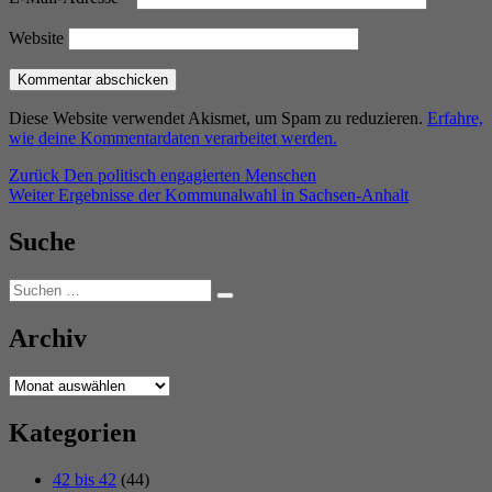
Website
Diese Website verwendet Akismet, um Spam zu reduzieren.
Erfahre,
wie deine Kommentardaten verarbeitet werden.
Beitragsnavigation
Vorheriger
Zurück
Den politisch engagierten Menschen
Nächster
Beitrag:
Weiter
Ergebnisse der Kommunalwahl in Sachsen-Anhalt
Beitrag:
Suche
Suchen
Suchen
nach:
Archiv
Archiv
Kategorien
42 bis 42
(44)