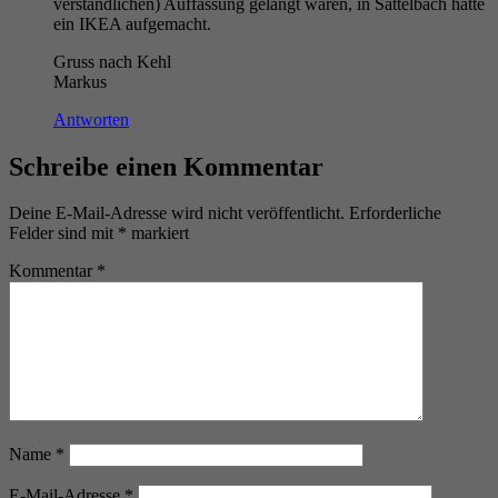
verständlichen) Auffassung gelangt waren, in Sattelbach hätte
ein IKEA aufgemacht.
Gruss nach Kehl
Markus
Antworten
Schreibe einen Kommentar
Deine E-Mail-Adresse wird nicht veröffentlicht.
Erforderliche
Felder sind mit
*
markiert
Kommentar
*
Name
*
E-Mail-Adresse
*