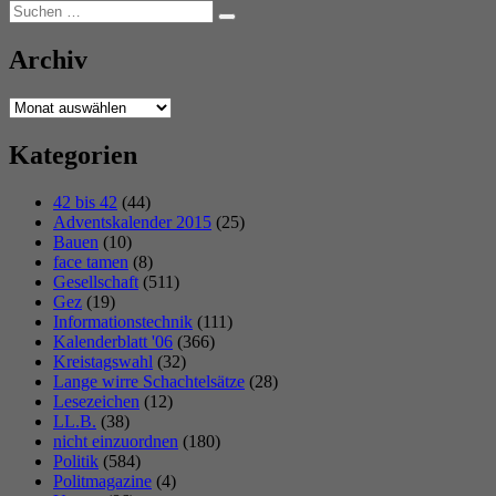
Suchen
Suchen
nach:
Archiv
Archiv
Kategorien
42 bis 42
(44)
Adventskalender 2015
(25)
Bauen
(10)
face tamen
(8)
Gesellschaft
(511)
Gez
(19)
Informationstechnik
(111)
Kalenderblatt '06
(366)
Kreistagswahl
(32)
Lange wirre Schachtelsätze
(28)
Lesezeichen
(12)
LL.B.
(38)
nicht einzuordnen
(180)
Politik
(584)
Politmagazine
(4)