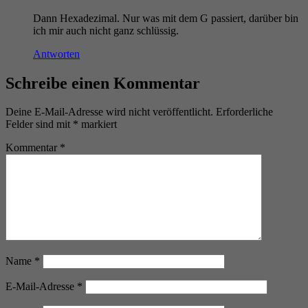
Dann Hexadezimal. Nur was mit dem G passiert, darüber bin
ich mir auch nicht ganz schlüssig.
Antworten
Schreibe einen Kommentar
Deine E-Mail-Adresse wird nicht veröffentlicht.
Erforderliche
Felder sind mit
*
markiert
Kommentar
*
Name
*
E-Mail-Adresse
*