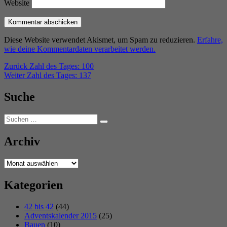
Website
Diese Website verwendet Akismet, um Spam zu reduzieren.
Erfahre,
wie deine Kommentardaten verarbeitet werden.
Beitragsnavigation
Vorheriger
Zurück
Zahl des Tages: 100
Nächster
Beitrag:
Weiter
Zahl des Tages: 137
Beitrag:
Suche
Suchen
Suchen
nach:
Archiv
Archiv
Kategorien
42 bis 42
(44)
Adventskalender 2015
(25)
Bauen
(10)