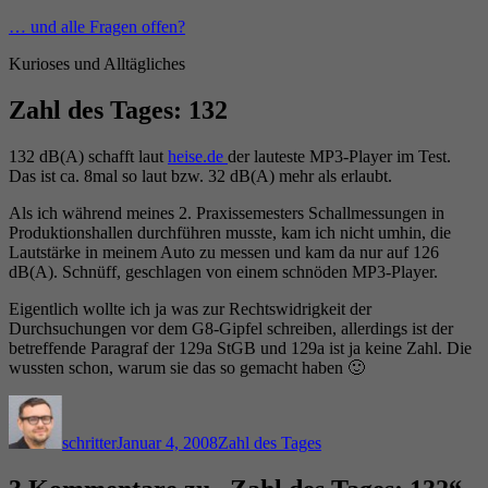
Zum
… und alle Fragen offen?
Inhalt
Kurioses und Alltägliches
springen
Zahl des Tages: 132
132 dB(A) schafft laut
heise.de
der lauteste MP3-Player im Test.
Das ist ca. 8mal so laut bzw. 32 dB(A) mehr als erlaubt.
Als ich während meines 2. Praxissemesters Schallmessungen in
Produktionshallen durchführen musste, kam ich nicht umhin, die
Lautstärke in meinem Auto zu messen und kam da nur auf 126
dB(A). Schnüff, geschlagen von einem schnöden MP3-Player.
Eigentlich wollte ich ja was zur Rechtswidrigkeit der
Durchsuchungen vor dem G8-Gipfel schreiben, allerdings ist der
betreffende Paragraf der 129a StGB und 129a ist ja keine Zahl. Die
wussten schon, warum sie das so gemacht haben 🙂
Autor
Veröffentlicht
Kategorien
am
schritter
Januar 4, 2008
Zahl des Tages