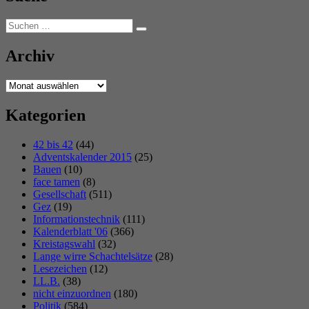
Suchen
Suchen
nach:
Archiv
Archiv
Kategorien
42 bis 42
(44)
Adventskalender 2015
(25)
Bauen
(10)
face tamen
(8)
Gesellschaft
(511)
Gez
(19)
Informationstechnik
(111)
Kalenderblatt '06
(366)
Kreistagswahl
(32)
Lange wirre Schachtelsätze
(28)
Lesezeichen
(12)
LL.B.
(38)
nicht einzuordnen
(180)
Politik
(584)