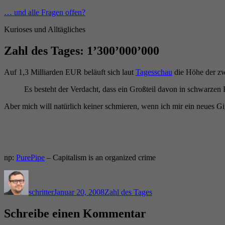
Zum
… und alle Fragen offen?
Inhalt
Kurioses und Alltägliches
springen
Zahl des Tages: 1’300’000’000
Auf 1,3 Milliarden EUR beläuft sich laut
Tagesschau
die Höhe der zw
Es besteht der Verdacht, dass ein Großteil davon in schwarze
Aber mich will natürlich keiner schmieren, wenn ich mir ein neues Gi
np:
PurePipe
– Capitalism is an organized crime
Autor
Veröffentlicht
Kategorien
am
schritter
Januar 20, 2008
Zahl des Tages
Schreibe einen Kommentar