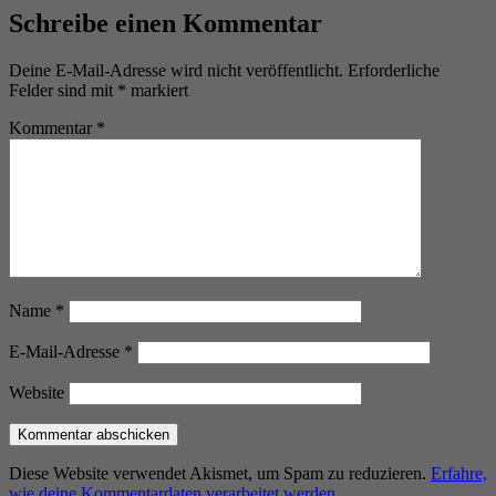
Schreibe einen Kommentar
Deine E-Mail-Adresse wird nicht veröffentlicht.
Erforderliche
Felder sind mit
*
markiert
Kommentar
*
Name
*
E-Mail-Adresse
*
Website
Diese Website verwendet Akismet, um Spam zu reduzieren.
Erfahre,
wie deine Kommentardaten verarbeitet werden.