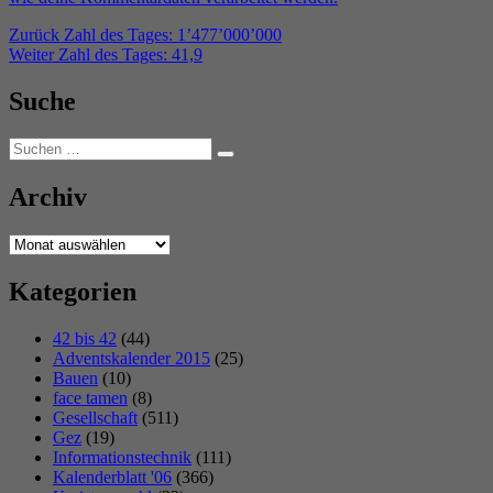
Beitragsnavigation
Vorheriger
Zurück
Zahl des Tages: 1’477’000’000
Nächster
Beitrag:
Weiter
Zahl des Tages: 41,9
Beitrag:
Suche
Suchen
Suchen
nach:
Archiv
Archiv
Kategorien
42 bis 42
(44)
Adventskalender 2015
(25)
Bauen
(10)
face tamen
(8)
Gesellschaft
(511)
Gez
(19)
Informationstechnik
(111)
Kalenderblatt '06
(366)