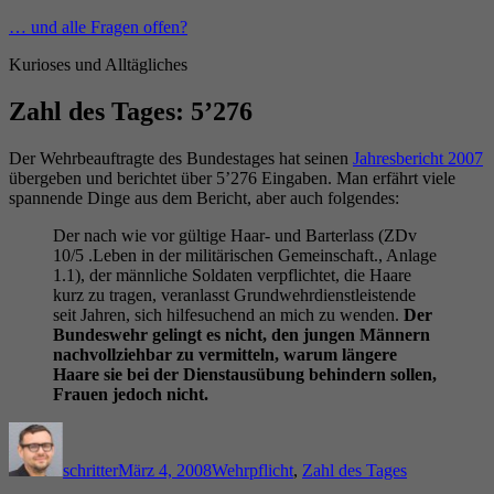
Zum
… und alle Fragen offen?
Inhalt
Kurioses und Alltägliches
springen
Zahl des Tages: 5’276
Der Wehrbeauftragte des Bundestages hat seinen
Jahresbericht 2007
übergeben und berichtet über 5’276 Eingaben. Man erfährt viele
spannende Dinge aus dem Bericht, aber auch folgendes:
Der nach wie vor gültige Haar- und Barterlass (ZDv
10/5 .Leben in der militärischen Gemeinschaft., Anlage
1.1), der männliche Soldaten verpflichtet, die Haare
kurz zu tragen, veranlasst Grundwehrdienstleistende
seit Jahren, sich hilfesuchend an mich zu wenden.
Der
Bundeswehr gelingt es nicht, den jungen Männern
nachvollziehbar zu vermitteln, warum längere
Haare sie bei der Dienstausübung behindern sollen,
Frauen jedoch nicht.
Autor
Veröffentlicht
Kategorien
am
schritter
März 4, 2008
Wehrpflicht
,
Zahl des Tages