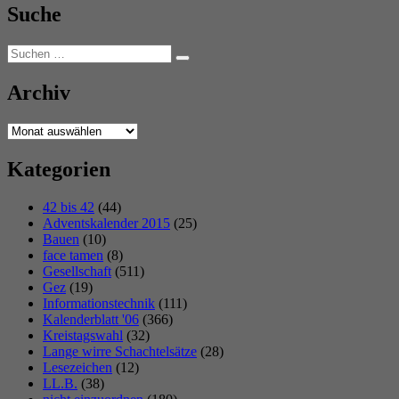
Suche
Suchen
Suchen
nach:
Archiv
Archiv
Kategorien
42 bis 42
(44)
Adventskalender 2015
(25)
Bauen
(10)
face tamen
(8)
Gesellschaft
(511)
Gez
(19)
Informationstechnik
(111)
Kalenderblatt '06
(366)
Kreistagswahl
(32)
Lange wirre Schachtelsätze
(28)
Lesezeichen
(12)
LL.B.
(38)