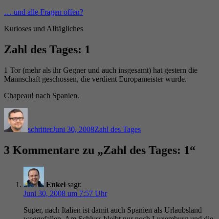
Zum
… und alle Fragen offen?
Inhalt
Kurioses und Alltägliches
springen
Zahl des Tages: 1
1 Tor (mehr als ihr Gegner und auch insgesamt) hat gestern die
Mannschaft geschossen, die verdient Europameister wurde.
Chapeau! nach Spanien.
Autor
Veröffentlicht
Kategorien
am
schritter
Juni 30, 2008
Zahl des Tages
3 Kommentare zu „Zahl des Tages: 1“
Enkei
sagt:
Juni 30, 2008 um 7:57 Uhr
Super, nach Italien ist damit auch Spanien als Urlaubsland
weggefallen. Am Schluss bleibt nur noch Luxemburg und die