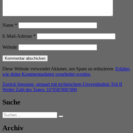
Name
*
E-Mail-Adresse
*
Website
Diese Website verwendet Akismet, um Spam zu reduzieren.
Erfahre,
wie deine Kommentardaten verarbeitet werden.
Beitragsnavigation
Vorheriger
Zurück
Ignoranz, gepaart mit technischem Unverständnis Teil II
Nächster
Beitrag:
Weiter
Zahl des Tages: 10’058’000’000
Beitrag:
Suche
Suchen
Suchen
nach:
Archiv