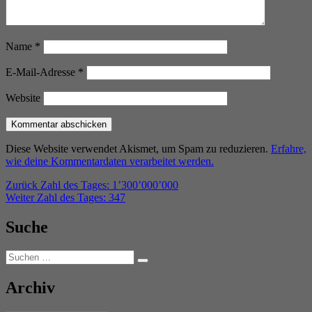
Name
*
E-Mail-Adresse
*
Website
Diese Website verwendet Akismet, um Spam zu reduzieren.
Erfahre,
wie deine Kommentardaten verarbeitet werden.
Beitragsnavigation
Vorheriger
Zurück
Zahl des Tages: 1’300’000’000
Nächster
Beitrag:
Weiter
Zahl des Tages: 347
Beitrag:
Suche
Suchen
Suchen
nach:
Archiv