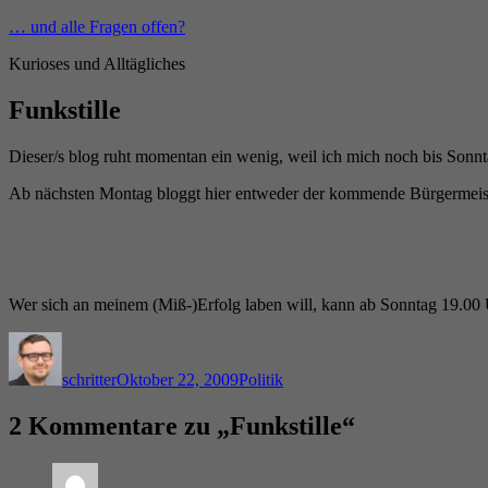
Zum
… und alle Fragen offen?
Inhalt
Kurioses und Alltägliches
springen
Funkstille
Dieser/s blog ruht momentan ein wenig, weil ich mich noch bis Sonn
Ab nächsten Montag bloggt hier entweder der kommende Bürgermeis
Wer sich an meinem (Miß-)Erfolg laben will, kann ab Sonntag 19.00
Autor
Veröffentlicht
Kategorien
am
schritter
Oktober 22, 2009
Politik
2 Kommentare zu „Funkstille“