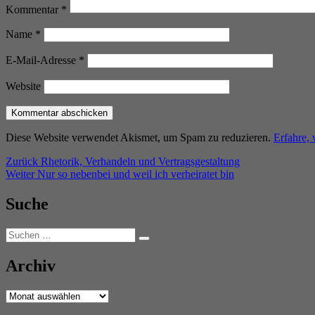
Kommentar
*
Name
*
E-Mail-Adresse
*
Website
Diese Website verwendet Akismet, um Spam zu reduzieren.
Erfahre,
Beitragsnavigation
Vorheriger
Zurück
Rhetorik, Verhandeln und Vertragsgestaltung
Nächster
Beitrag:
Weiter
Nur so nebenbei und weil ich verheiratet bin
Beitrag:
Suche
Suchen
Suchen
nach:
Archiv
Archiv