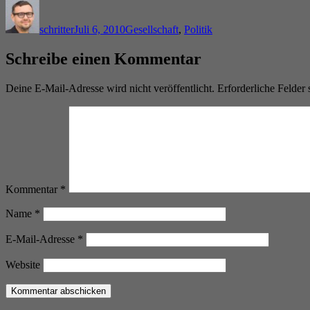
Autor
Veröffentlicht
Kategorien
am
schritter
Juli 6, 2010
Gesellschaft
,
Politik
Schreibe einen Kommentar
Deine E-Mail-Adresse wird nicht veröffentlicht.
Erforderliche Felder 
Kommentar
*
Name
*
E-Mail-Adresse
*
Website