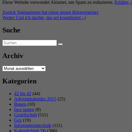
Diese Website verwendet Akismet, um Spam zu reduzieren.
Erfahre,
Beitragsnavigation
Vorheriger
Zurück
Sigmaringen hat einen neuen Bürgermeister
Nächster
Beitrag:
Weiter
Und ich dachte, das sei kompliziert :-)
Beitrag:
Suche
Suchen
Suchen
nach:
Archiv
Archiv
Kategorien
42 bis 42
(44)
Adventskalender 2015
(25)
Bauen
(10)
face tamen
(8)
Gesellschaft
(511)
Gez
(19)
Informationstechnik
(111)
Kalenderblatt '06
(366)