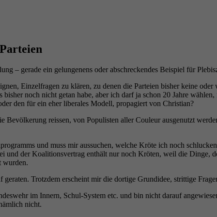
Parteien
llung – gerade ein gelungenens oder abschreckendes Beispiel für Plebisz
gnen, Einzelfragen zu klären, zu denen die Parteien bisher keine oder
bisher noch nicht getan habe, aber ich darf ja schon 20 Jahre wähle
der den für ein eher liberales Modell, propagiert von Christian?
die Bevölkerung reissen, von Populisten aller Couleur ausgenutzt werde
hlprogramms und muss mir aussuchen, welche Kröte ich noch schlucken 
ei und der Koalitionsvertrag enthält nur noch Kröten, weil die Dinge,
t wurden.
ruf geraten. Trotzdem erscheint mir die dortige Grundidee, strittige Fra
deswehr im Innern, Schul-System etc. und bin nicht darauf angewiesen 
nämlich nicht.