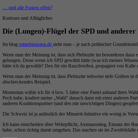
Zum
… und alle Fragen offen?
Inhalt
Kurioses und Alltägliches
springen
Die (Lungen)-Flügel der SPD und anderer 
Im blog
rotstehtunsgut.de
sieht man – je nach politischer Grundeinste
Wenn man der Meinung ist, dass sich Plebiszite im besonderen dazu ei
gelungen. Denn wenn ich SPD gewählt hätte (was ich meines Wissens 
hätte ich da gewählt? Den für ein Rauchverbot, propagiert von Kalle o
Wenn man der Meinung ist, dass Plebiszite teilweise tiefe Gräben in 
abschreckendes Beispiel.
Momentan wähle ich für 4 bzw. 5 Jahre eine Partei anhand ihres Wa
Pech habe, koaliert meine „Wahl“ danach dann mit einer anderen Part
anderen Koalitionspartner (und den mir unwichtigen Dingen) geopfer
Die Schweiz ist ja anlässlich der Minarett-Initiative ein wenig in Ver
Ich kann entscheiden über Wehrpflicht, Atomausstieg, Einsatz der Bun
habe, schon richtig damit umgehen. Das machen sie im Zweifelsfalle 