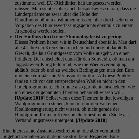
zustimmte, weil EU-Richtlinien halt umgesetzt werden
müssen. Man sieht es aber auch beispielsweise daran, dass die
Länderparlamente zwar über die Höhe der
Rundfunkgebühren abstimmen müssen, aber durch sehr enge
Vorgaben des Bundesverfassungsgerichts ebenfalls zu einem
Ja genötigt werden sollen.
Der Einfluss durch eine Stimmabgabe ist zu gering.
Dieses Problem haben wir in Deutschland ebenfalls. Man darf
alle 4 Jahre ein Kreuzchen machen und übergibt damit die
Gewalt, die laut Grundgesetz vom Volke ausgeht, an einen
Politiker. Der entscheidet dann für den Souverän, ob man am
Jugoslawien-Krieg teilnimmt, wie die Wiedervereinigung
abläuft, oder ob und zu welchen Bedingungen man den Euro
und eine europäische Verfassung einführt. All diese Punkte
fanden sich vor den entsprechenden Wahlen nicht in den
Parteiprogrammen, ich konnte also gar nicht entscheiden, wie
ich eines der genannten Themen behandelt wissen will.
[Update 2010]
Selbst wenn diese Themen in den jeweiligen
Wahlprogrammen stehen, kann ich für den Fall einer
Koalitionsregierung nicht wissen, ob nicht gerade der
Hauptgrund für mein Kreuz an einer bestimmten Stelle als
Verhandlungsmasse untergeht.
[/Update 2010
]
Eine interessante Zustandsbeschreibung, die aber vermutlich
ungehört verhallen wird, denn sie stört beim Regieren. Eine