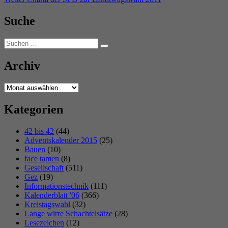
Beitrag:
Suche
Suchen
Suchen
nach:
Archiv
Archiv
Kategorien
42 bis 42
(44)
Adventskalender 2015
(25)
Bauen
(10)
face tamen
(8)
Gesellschaft
(511)
Gez
(19)
Informationstechnik
(111)
Kalenderblatt '06
(366)
Kreistagswahl
(32)
Lange wirre Schachtelsätze
(28)
Lesezeichen
(12)