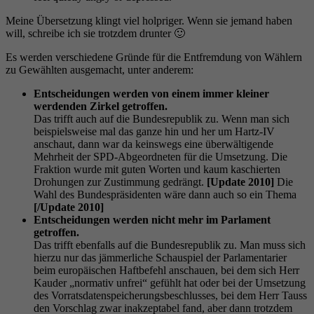
Meine Übersetzung klingt viel holpriger. Wenn sie jemand haben
will, schreibe ich sie trotzdem drunter 🙂
Es werden verschiedene Gründe für die Entfremdung von Wählern
zu Gewählten ausgemacht, unter anderem:
Entscheidungen werden von einem immer kleiner
werdenden Zirkel getroffen.
Das trifft auch auf die Bundesrepublik zu. Wenn man sich
beispielsweise mal das ganze hin und her um Hartz-IV
anschaut, dann war da keinswegs eine überwältigende
Mehrheit der SPD-Abgeordneten für die Umsetzung. Die
Fraktion wurde mit guten Worten und kaum kaschierten
Drohungen zur Zustimmung gedrängt.
[Update 2010]
Die
Wahl des Bundespräsidenten wäre dann auch so ein Thema
[/Update 2010]
Entscheidungen werden nicht mehr im Parlament
getroffen.
Das trifft ebenfalls auf die Bundesrepublik zu. Man muss sich
hierzu nur das jämmerliche Schauspiel der Parlamentarier
beim europäischen Haftbefehl anschauen, bei dem sich Herr
Kauder „normativ unfrei“ gefühlt hat oder bei der Umsetzung
des Vorratsdatenspeicherungsbeschlusses, bei dem Herr Tauss
den Vorschlag zwar inakzeptabel fand, aber dann trotzdem