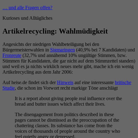
Zum
… und alle Fragen offen?
Inhalt
Kurioses und Alltägliches
springen
Artikelrecycling: Wahlmüdigkeit
Angesichts der niedrigen Wahlbeteiligung bei den
Bürgermeisterwahlen in
Sigmaringen
(40,9% bei 7 Kandidaten) und
Fronreute
(32,7% und annähernd 10% ungültige Stimmen, bzw.
Stimmen für Kandidaten, die gar nicht auf dem Stimmzettel standen)
und weil es ja nichts wirklich neues mehr gibt, mache ich ein wenig
Artikelrecycling aus dem Jahr 2006:
Auf heise.de findet sich der
Hinweis
auf eine interessante
britische
Studie
, die schon im Vorwort recht markige Töne anschlägt
It is a report about giving people real influence over the
bread and butter issues which affect their lives.
The disengagement from politics described in these
pages cannot be dismissed as the preoccupation of the
chattering classes. Its substance has come from the
voices of thousands of people around the country who
feel quietly angry or depressed.