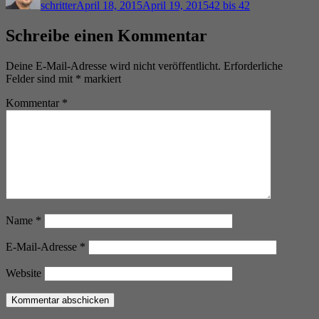
schritter
April 18, 2015
April 19, 2015
42 bis 42
Schreibe einen Kommentar
Deine E-Mail-Adresse wird nicht veröffentlicht.
Erforderliche
Felder sind mit
*
markiert
Kommentar
*
Name
*
E-Mail-Adresse
*
Website