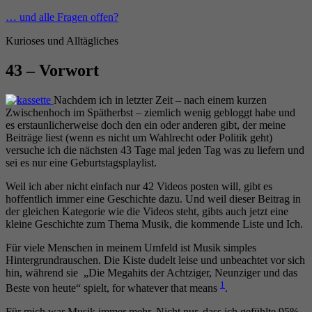
Zum
… und alle Fragen offen?
Inhalt
Kurioses und Alltägliches
springen
43 – Vorwort
Nachdem ich in letzter Zeit – nach einem kurzen
Zwischenhoch im Spätherbst – ziemlich wenig gebloggt habe und
es erstaunlicherweise doch den ein oder anderen gibt, der meine
Beiträge liest (wenn es nicht um Wahlrecht oder Politik geht)
versuche ich die nächsten 43 Tage mal jeden Tag was zu liefern und
sei es nur eine Geburtstagsplaylist.
Weil ich aber nicht einfach nur 42 Videos posten will, gibt es
hoffentlich immer eine Geschichte dazu. Und weil dieser Beitrag in
der gleichen Kategorie wie die Videos steht, gibts auch jetzt eine
kleine Geschichte zum Thema Musik, die kommende Liste und Ich.
Für viele Menschen in meinem Umfeld ist Musik simples
Hintergrundrauschen. Die Kiste dudelt leise und unbeachtet vor sich
hin, während sie „Die Megahits der Achtziger, Neunziger und das
1
Beste von heute“ spielt, for whatever that means
.
Für mich war Musik immer mehr. Nicht nur, dass ich gefühlte 95%