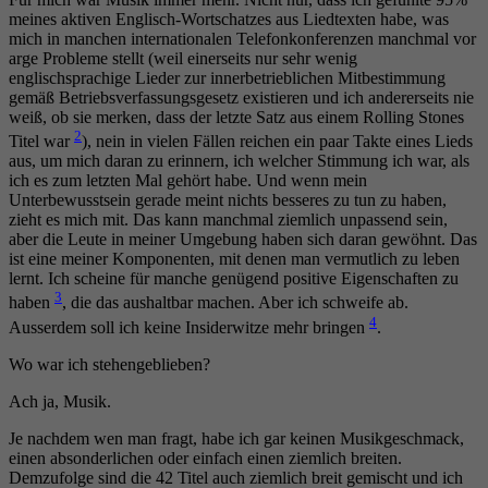
meines aktiven Englisch-Wortschatzes aus Liedtexten habe, was
mich in manchen internationalen Telefonkonferenzen manchmal vor
arge Probleme stellt (weil einerseits nur sehr wenig
englischsprachige Lieder zur innerbetrieblichen Mitbestimmung
gemäß Betriebsverfassungsgesetz existieren und ich andererseits nie
weiß, ob sie merken, dass der letzte Satz aus einem Rolling Stones
2
Titel war
), nein in vielen Fällen reichen ein paar Takte eines Lieds
aus, um mich daran zu erinnern, ich welcher Stimmung ich war, als
ich es zum letzten Mal gehört habe. Und wenn mein
Unterbewusstsein gerade meint nichts besseres zu tun zu haben,
zieht es mich mit. Das kann manchmal ziemlich unpassend sein,
aber die Leute in meiner Umgebung haben sich daran gewöhnt. Das
ist eine meiner Komponenten, mit denen man vermutlich zu leben
lernt. Ich scheine für manche genügend positive Eigenschaften zu
3
haben
, die das aushaltbar machen. Aber ich schweife ab.
4
Ausserdem soll ich keine Insiderwitze mehr bringen
.
Wo war ich stehengeblieben?
Ach ja, Musik.
Je nachdem wen man fragt, habe ich gar keinen Musikgeschmack,
einen absonderlichen oder einfach einen ziemlich breiten.
Demzufolge sind die 42 Titel auch ziemlich breit gemischt und ich