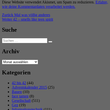
Diese Website verwendet Akismet, um Spam zu reduzieren.
Erfahre,
wie deine Kommentardaten verarbeitet werden.
Beitragsnavigation
Vorheriger
Zurück
Mal was völlig anderes
Nächster
Beitrag:
Weiter
42 – smells like teen spirit
Beitrag:
Suche
Suchen
Suchen
nach:
Archiv
Archiv
Kategorien
42 bis 42
(44)
Adventskalender 2015
(25)
Bauen
(10)
face tamen
(8)
Gesellschaft
(511)
Gez
(19)
Informationstechnik
(111)