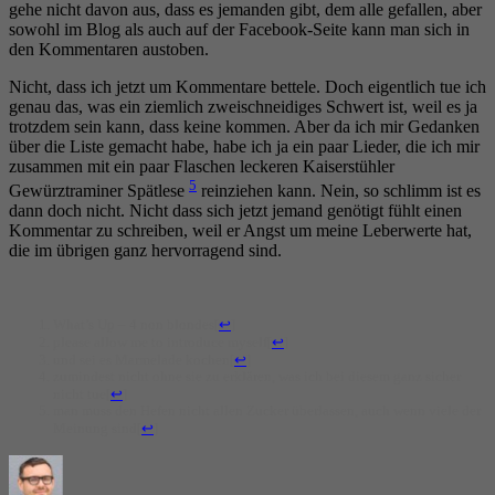
gehe nicht davon aus, dass es jemanden gibt, dem alle gefallen, aber
sowohl im Blog als auch auf der Facebook-Seite kann man sich in
den Kommentaren austoben.
Nicht, dass ich jetzt um Kommentare bettele. Doch eigentlich tue ich
genau das, was ein ziemlich zweischneidiges Schwert ist, weil es ja
trotzdem sein kann, dass keine kommen. Aber da ich mir Gedanken
über die Liste gemacht habe, habe ich ja ein paar Lieder, die ich mir
zusammen mit ein paar Flaschen leckeren Kaiserstühler
5
Gewürztraminer Spätlese
reinziehen kann. Nein, so schlimm ist es
dann doch nicht. Nicht dass sich jetzt jemand genötigt fühlt einen
Kommentar zu schreiben, weil er Angst um meine Leberwerte hat,
die im übrigen ganz hervorragend sind.
What’s Up – 4 non blondes
[
↩
]
please allow me to introduce myself
[
↩
]
und sei es Marmelade kochen
[
↩
]
zumindest nicht ohne sie zu erklären, was ich bei diesem ganz sicher
nicht tue
[
↩
]
man muss den Hefen nicht allen Zucker überlassen, auch wenn viele der
Meinung sind
[
↩
]
Autor
Veröffentlicht
Kategorien
am