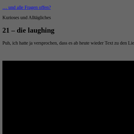
Zum
… und alle Fragen offen?
Inhalt
Kurioses und Alltägliches
springen
21 – die laughing
Puh, ich hatte ja versprochen, dass es ab heute wieder Text zu den Lied