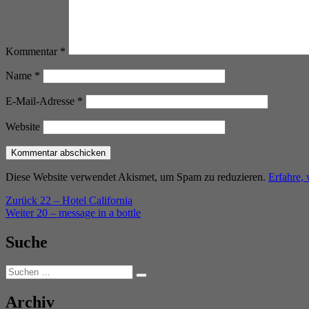
Kommentar
*
Name
*
E-Mail-Adresse
*
Website
Diese Website verwendet Akismet, um Spam zu reduzieren.
Erfahre,
Beitragsnavigation
Vorheriger
Zurück
22 – Hotel California
Nächster
Beitrag:
Weiter
20 – message in a bottle
Beitrag:
Suche
Suchen
Suchen
nach:
Archiv