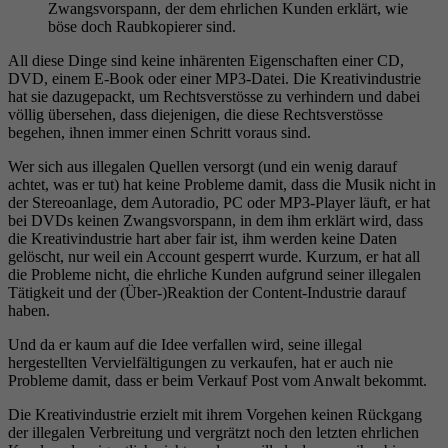
Zwangsvorspann, der dem ehrlichen Kunden erklärt, wie
böse doch Raubkopierer sind.
All diese Dinge sind keine inhärenten Eigenschaften einer CD,
DVD, einem E-Book oder einer MP3-Datei. Die Kreativindustrie
hat sie dazugepackt, um Rechtsverstösse zu verhindern und dabei
völlig übersehen, dass diejenigen, die diese Rechtsverstösse
begehen, ihnen immer einen Schritt voraus sind.
Wer sich aus illegalen Quellen versorgt (und ein wenig darauf
achtet, was er tut) hat keine Probleme damit, dass die Musik nicht in
der Stereoanlage, dem Autoradio, PC oder MP3-Player läuft, er hat
bei DVDs keinen Zwangsvorspann, in dem ihm erklärt wird, dass
die Kreativindustrie hart aber fair ist, ihm werden keine Daten
gelöscht, nur weil ein Account gesperrt wurde. Kurzum, er hat all
die Probleme nicht, die ehrliche Kunden aufgrund seiner illegalen
Tätigkeit und der (Über-)Reaktion der Content-Industrie darauf
haben.
Und da er kaum auf die Idee verfallen wird, seine illegal
hergestellten Vervielfältigungen zu verkaufen, hat er auch nie
Probleme damit, dass er beim Verkauf Post vom Anwalt bekommt.
Die Kreativindustrie erzielt mit ihrem Vorgehen keinen Rückgang
der illegalen Verbreitung und vergrätzt noch den letzten ehrlichen