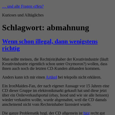
Zum
… und alle Fragen offen?
Inhalt
Kurioses und Alltägliches
springen
Schlagwort:
abmahnung
Wenn schon illegal, dann wenigstens
richtig
Man sollte meinen, die Recht(ein)haber der Kreativindustrie (läuft
Kreativindustrie eigentlich schon unter Oxymoron?) wollen, dass
ihnen auch noch die letzten CD-Kunden abhanden kommen.
Anders kann ich mir einen
Artikel
bei telepolis nicht erklären.
Ein IronMaiden-Fan, der nach eigener Aussage vor 15 Jahren eine
CD dieser Gruppe im elektronikmarkt gekauft hat und diese jetzt
über ein Onlieverkaufsportal (ebay, hood und wie sie alle heissen)
wieder verkaufen wollte, wurde abgemahnt, weil die CD damals
anscheinend nicht vom Rechteinhaber lizensiert wurde.
Die ganze Problematik bzgl. der CD allgemein ist
hier
recht gut