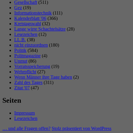
Gesellschaft
(511)
Gez
(19)
Informationstechnik
(111)
Kalenderblatt '06
(366)
Kreistagswahl
(32)
Lange wirre Schachtelsätze
(28)
Lesezeichen
(12)
LL.B.
(38)
nicht einzuordnen
(180)
Politik
(584)
Politmagazine
(4)
Unmut
(86)
Vorratsspeicherung
(19)
Wehrpflicht
(27)
Wenn Männer ihre Tage haben
(2)
Zahl des Tages
(311)
Zitat '07
(47)
Seiten
Impressum
Lesezeichen
… und alle Fragen offen?
Stolz präsentiert von WordPress