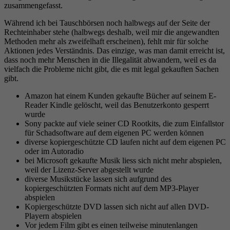
zusammengefasst.
Während ich bei Tauschbörsen noch halbwegs auf der Seite der
Rechteinhaber stehe (halbwegs deshalb, weil mir die angewandten
Methoden mehr als zweifelhaft erscheinen), fehlt mir für solche
Aktionen jedes Verständnis. Das einzige, was man damit erreicht ist,
dass noch mehr Menschen in die Illegalität abwandern, weil es da
vielfach die Probleme nicht gibt, die es mit legal gekauften Sachen
gibt.
Amazon hat einem Kunden gekaufte Bücher auf seinem E-
Reader Kindle gelöscht, weil das Benutzerkonto gesperrt
wurde
Sony packte auf viele seiner CD Rootkits, die zum Einfallstor
für Schadsoftware auf dem eigenen PC werden können
diverse kopiergeschützte CD laufen nicht auf dem eigenen PC
oder im Autoradio
bei Microsoft gekaufte Musik liess sich nicht mehr abspielen,
weil der Lizenz-Server abgestellt wurde
diverse Musikstücke lassen sich aufgrund des
kopiergeschützten Formats nicht auf dem MP3-Player
abspielen
Kopiergeschützte DVD lassen sich nicht auf allen DVD-
Playern abspielen
Vor jedem Film gibt es einen teilweise minutenlangen