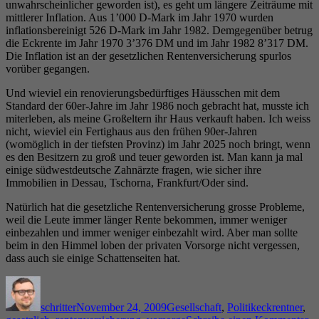
unwahrscheinlicher geworden ist), es geht um längere Zeiträume mit
mittlerer Inflation. Aus 1’000 D-Mark im Jahr 1970 wurden
inflationsbereinigt 526 D-Mark im Jahr 1982. Demgegenüber betrug
die Eckrente im Jahr 1970 3’376 DM und im Jahr 1982 8’317 DM.
Die Inflation ist an der gesetzlichen Rentenversicherung spurlos
vorüber gegangen.
Und wieviel ein renovierungsbedürftiges Häusschen mit dem
Standard der 60er-Jahre im Jahr 1986 noch gebracht hat, musste ich
miterleben, als meine Großeltern ihr Haus verkauft haben. Ich weiss
nicht, wieviel ein Fertighaus aus den frühen 90er-Jahren
(womöglich in der tiefsten Provinz) im Jahr 2025 noch bringt, wenn
es den Besitzern zu groß und teuer geworden ist. Man kann ja mal
einige südwestdeutsche Zahnärzte fragen, wie sicher ihre
Immobilien in Dessau, Tschorna, Frankfurt/Oder sind.
Natürlich hat die gesetzliche Rentenversicherung grosse Probleme,
weil die Leute immer länger Rente bekommen, immer weniger
einbezahlen und immer weniger einbezahlt wird. Aber man sollte
beim in den Himmel loben der privaten Vorsorge nicht vergessen,
dass auch sie einige Schattenseiten hat.
Autor
Veröffentlicht
Kategorien
Schlagwörter
am
schritter
November 24, 2009
Gesellschaft
,
Politik
eckrentner
,