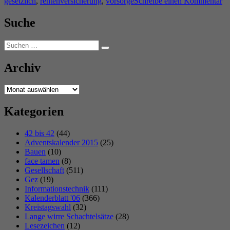
zu
gesetzlich
,
rentenversicherung
,
vorsorge
Schreibe einen Kommentar
Sp
on
Suche
un
di
Suchen
Re
Suchen
nach:
Archiv
Archiv
Kategorien
42 bis 42
(44)
Adventskalender 2015
(25)
Bauen
(10)
face tamen
(8)
Gesellschaft
(511)
Gez
(19)
Informationstechnik
(111)
Kalenderblatt '06
(366)
Kreistagswahl
(32)
Lange wirre Schachtelsätze
(28)
Lesezeichen
(12)