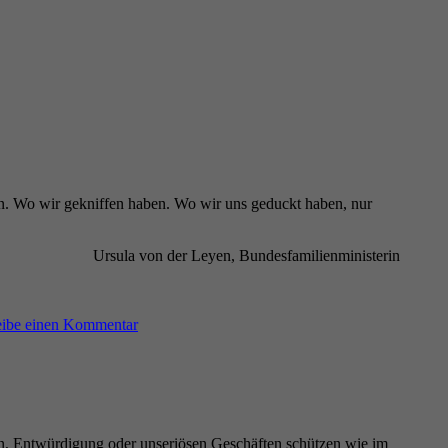
en. Wo wir gekniffen haben. Wo wir uns geduckt haben, nur
Ursula von der Leyen, Bundesfamilienministerin
zu
In
eibe einen Kommentar
einem
hat
sie
recht
ion, Entwürdigung oder unseriösen Geschäften schützen wie im