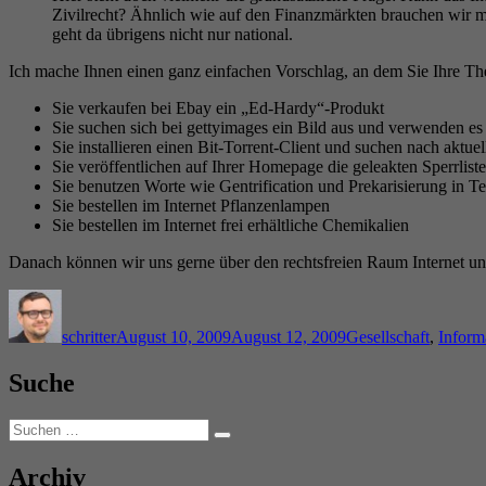
Zivilrecht? Ähnlich wie auf den Finanzmärkten brauchen wir mitt
geht da übrigens nicht nur national.
Ich mache Ihnen einen ganz einfachen Vorschlag, an dem Sie Ihre The
Sie verkaufen bei Ebay ein „Ed-Hardy“-Produkt
Sie suchen sich bei gettyimages ein Bild aus und verwenden e
Sie installieren einen Bit-Torrent-Client und suchen nach aktue
Sie veröffentlichen auf Ihrer Homepage die geleakten Sperrli
Sie benutzen Worte wie Gentrification und Prekarisierung in 
Sie bestellen im Internet Pflanzenlampen
Sie bestellen im Internet frei erhältliche Chemikalien
Danach können wir uns gerne über den rechtsfreien Raum Internet unt
Autor
Veröffentlicht
Kategorien
am
schritter
August 10, 2009
August 12, 2009
Gesellschaft
,
Inform
Suche
Suchen
Suchen
nach:
Archiv