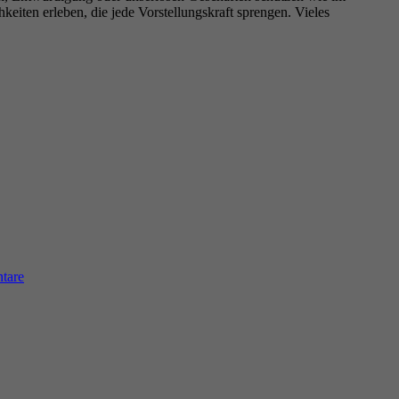
keiten erleben, die jede Vorstellungskraft sprengen. Vieles
zu
Sehr
tare
geehrter
Herr
de
Maizière