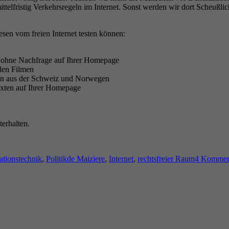
elfristig Verkehrsregeln im Internet. Sonst werden wir dort Scheußlich
sen vom freien Internet testen können:
s ohne Nachfrage auf Ihrer Homepage
llen Filmen
sten aus der Schweiz und Norwegen
Texten auf Ihrer Homepage
erhalten.
Schlagwörter
ationstechnik
,
Politik
de Maiziere
,
Internet
,
rechtsfreier Raum
4 Kommen