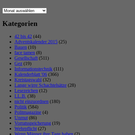
Archiv
Kategorien
42 bis 42
(44)
Adventskalender 2015
(25)
Bauen
(10)
face tamen
(8)
Gesellschaft
(511)
Gez
(19)
Informationstechnik
(111)
Kalenderblatt '06
(366)
Kreistagswahl
(32)
Lange wirre Schachtelsätze
(28)
Lesezeichen
(12)
LL.B.
(38)
nicht einzuordnen
(180)
Politik
(584)
Politmagazine
(4)
Unmut
(86)
Vorratsspeicherung
(19)
Wehrpflicht
(27)
Wenn Männer ihre Tage haben
(2)