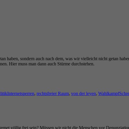
etan haben, sondern auch nach dem, was wir vielleicht nicht getan hab
nnen. Hier muss man dann auch Stürme durchstehen.
Schlagwörter
litik
Internetsperren
,
rechtsfreier Raum
,
von der leyen
,
Wahlkampf
Schr
nternet völlig frei sein? Müssen wir nicht die Menschen vor Denunziat