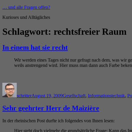
Zum
… und alle Fragen offen?
Inhalt
Kurioses und Alltägliches
springen
Schlagwort:
rechtsfreier Raum
In einem hat sie recht
Wir werden eines Tages nicht nur gefragt nach dem, was wir g
weils anstrengend wird. Hier muss man dann auch Farbe beke
Autor
Veröffentlicht
Kategorien
am
schritter
August 19, 2009
Gesellschaft
,
Informationstechnik
,
Po
Sehr geehrter Herr de Maizière
In der rheinischen Post durfte ich folgendes von Ihnen lesen:
Hier steht doch vielmehr die grundsätzliche Frage: Kann das I