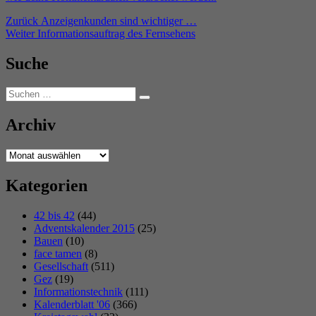
Beitragsnavigation
Vorheriger
Zurück
Anzeigenkunden sind wichtiger …
Nächster
Beitrag:
Weiter
Informationsauftrag des Fernsehens
Beitrag:
Suche
Suchen
Suchen
nach:
Archiv
Archiv
Kategorien
42 bis 42
(44)
Adventskalender 2015
(25)
Bauen
(10)
face tamen
(8)
Gesellschaft
(511)
Gez
(19)
Informationstechnik
(111)
Kalenderblatt '06
(366)