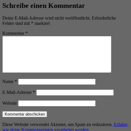
Schreibe einen Kommentar
Deine E-Mail-Adresse wird nicht veröffentlicht.
Erforderliche
Felder sind mit
*
markiert
Kommentar
*
Name
*
E-Mail-Adresse
*
Website
Diese Website verwendet Akismet, um Spam zu reduzieren.
Erfahre,
wie deine Kommentardaten verarbeitet werden.