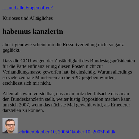
Zum
… und alle Fragen offen?
Inhalt
Kurioses und Alltägliches
springen
habemus kanzlerin
aber irgendwie scheint mir die Ressortverteilung nicht so ganz
geglückt.
Dass die CDU wegen der Zuständigkeit des Bundestagspräsidenten
für die Parteienfinanzierung diesen Posten nicht zur
Verhandlungsmasse geworfen hat, ist einsichtig. Warum allerdings
so viele zentrale Ministerien an die SPD gegeben wurden,
erschliesst sich mir nicht.
Allenfalls wäre vorstellbar, dass man trotz der Tatsache dass man
den Bundeskanzlerin stellt, weiter lustig Opposition machen kann
um sich 2007, wenn das nächste Mal gewählt wird, als Erneuerer
darstellen zu können.
Autor
Veröffentlicht
Kategorien
am
schritter
Oktober 10, 2005
Oktober 10, 2005
Politik