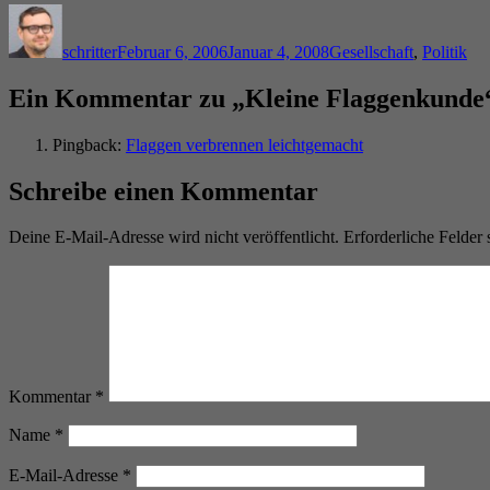
Autor
Veröffentlicht
Kategorien
am
schritter
Februar 6, 2006
Januar 4, 2008
Gesellschaft
,
Politik
Ein Kommentar zu „Kleine Flaggenkunde
Pingback:
Flaggen verbrennen leichtgemacht
Schreibe einen Kommentar
Deine E-Mail-Adresse wird nicht veröffentlicht.
Erforderliche Felder 
Kommentar
*
Name
*
E-Mail-Adresse
*