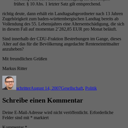
früher. § 10 Abs. 1 letzter Satz gilt entsprechend.
richtig deute, dann erhält ein Landtagsabgeordneter nach 13 Jahren
Zugehörigkeit zum baden-württembergischen Landtag bereits ab
Vollendung des 55. Lebensjahres eine Altersentschädigung, die sich
in diesem Fall auf momentan 2’282,85 EUR pro Monat beläuft.
Sind innerhalb der CDU-Fraktion Bestrebungen im Gange, dieses
Alter auf das für die Bevölkerung angedachte Renteneintrittsalter
anzuheben?
Mit freundlichen Grüßen
Markus Ritter
Autor
Veröffentlicht
Kategorien
am
schritter
August 14, 2007
Gesellschaft
,
Politik
Schreibe einen Kommentar
Deine E-Mail-Adresse wird nicht veröffentlicht.
Erforderliche
Felder sind mit
*
markiert
Kommentar
*