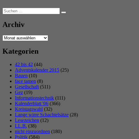
Suchen
Suchen
nach:
Archiv
Archiv
Kategorien
42 bis 42
(44)
Adventskalender 2015
(25)
Bauen
(10)
face tamen
(8)
Gesellschaft
(511)
Gez
(19)
Informationstechnik
(111)
Kalenderblatt '06
(366)
Kreistagswahl
(32)
Lange wirre Schachtelsätze
(28)
Lesezeichen
(12)
LL.B.
(38)
nicht einzuordnen
(180)
Politik
(584)