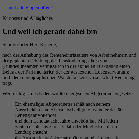
Zum
… und alle Fragen offen?
Inhalt
Kurioses und Alltägliches
springen
Und weil ich gerade dabei bin
Sehr geehrter Herr Köberle,
nach der Anhebung des Renteneintrittsalters von Arbeitnehmern und
der geplanten Erhöhung des Pensionierungsalters von
(Bundes-)beamten vermisse ich in der aktuellen Diskussion einen
Beitrag der Parlamentarier, der der gestiegenen Lebenserwartung
und dem demographischen Wandel unserer Gesellschaft Rechnung
trägt.
Wenn ich §12 des baden-württembergischen Abgeordnetengesetzes:
Ein ehemaliger Abgeordneter erhält nach seinem
Ausscheiden eine Altersentschädigung, wenn er das 60.
Lebensjahr vollendet
und dem Landtag acht Jahre angehört hat. Mit jedem
weiteren Jahr bis zum 13. Jahr der Mitgliedschaft im
Landtag entsteht
der Anspruch auf Altersentschädigung ein Lebensjahr