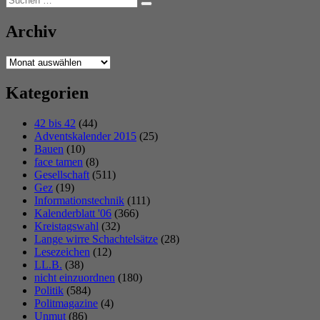
Suchen
nach:
Archiv
Archiv
Kategorien
42 bis 42
(44)
Adventskalender 2015
(25)
Bauen
(10)
face tamen
(8)
Gesellschaft
(511)
Gez
(19)
Informationstechnik
(111)
Kalenderblatt '06
(366)
Kreistagswahl
(32)
Lange wirre Schachtelsätze
(28)
Lesezeichen
(12)
LL.B.
(38)
nicht einzuordnen
(180)
Politik
(584)
Politmagazine
(4)
Unmut
(86)