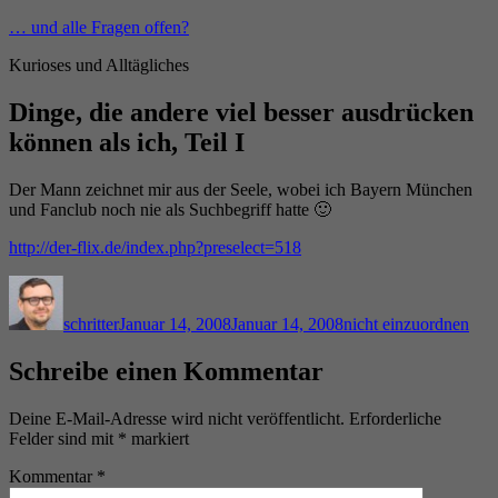
Zum
… und alle Fragen offen?
Inhalt
Kurioses und Alltägliches
springen
Dinge, die andere viel besser ausdrücken
können als ich, Teil I
Der Mann zeichnet mir aus der Seele, wobei ich Bayern München
und Fanclub noch nie als Suchbegriff hatte 🙂
http://der-flix.de/index.php?preselect=518
Autor
Veröffentlicht
Kategorien
am
schritter
Januar 14, 2008
Januar 14, 2008
nicht einzuordnen
Schreibe einen Kommentar
Deine E-Mail-Adresse wird nicht veröffentlicht.
Erforderliche
Felder sind mit
*
markiert
Kommentar
*