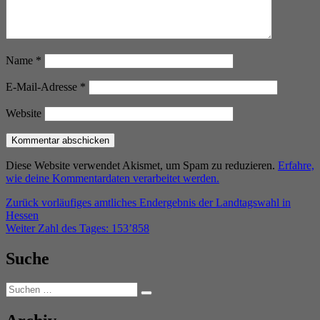
Name
*
E-Mail-Adresse
*
Website
Diese Website verwendet Akismet, um Spam zu reduzieren.
Erfahre,
wie deine Kommentardaten verarbeitet werden.
Beitragsnavigation
Vorheriger
Zurück
vorläufiges amtliches Endergebnis der Landtagswahl in
Beitrag:
Hessen
Nächster
Weiter
Zahl des Tages: 153’858
Beitrag:
Suche
Suchen
Suchen
nach: