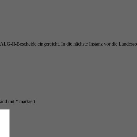
G-II-Bescheide eingereicht. In die nächste Instanz vor die Landessoz
sind mit
*
markiert