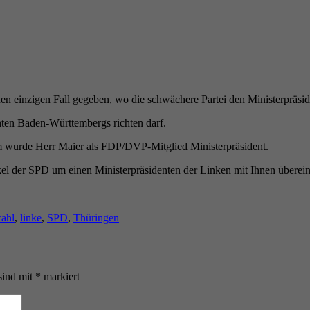
nen einzigen Fall gegeben, wo die schwächere Partei den Ministerpräside
nten Baden-Württembergs richten darf.
 wurde Herr Maier als FDP/DVP-Mitglied Ministerpräsident.
el der SPD um einen Ministerpräsidenten der Linken mit Ihnen überein
ter
wahl
,
linke
,
SPD
,
Thüringen
sind mit
*
markiert