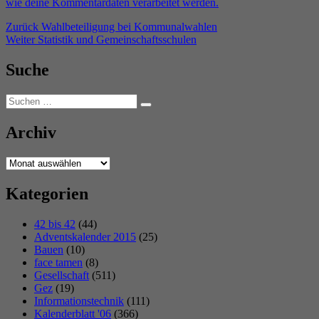
wie deine Kommentardaten verarbeitet werden.
Beitragsnavigation
Vorheriger
Zurück
Wahlbeteiligung bei Kommunalwahlen
Nächster
Beitrag:
Weiter
Statistik und Gemeinschaftsschulen
Beitrag:
Suche
Suchen
Suchen
nach:
Archiv
Archiv
Kategorien
42 bis 42
(44)
Adventskalender 2015
(25)
Bauen
(10)
face tamen
(8)
Gesellschaft
(511)
Gez
(19)
Informationstechnik
(111)
Kalenderblatt '06
(366)