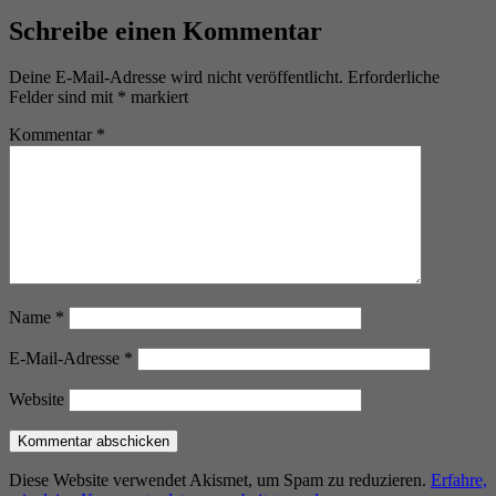
Schreibe einen Kommentar
Deine E-Mail-Adresse wird nicht veröffentlicht.
Erforderliche
Felder sind mit
*
markiert
Kommentar
*
Name
*
E-Mail-Adresse
*
Website
Diese Website verwendet Akismet, um Spam zu reduzieren.
Erfahre,