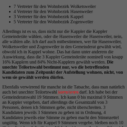
7 Vertreter für den Wohnbezirk Wolketsweiler
4 Vertreter für den Wohnbezirk Hasenweiler
3 Vertreter für den Wohnbezirk Kappel
5 Vertreter für den Wohnbezirk Zogenweiler
Allerdings ist es so, dass nicht nur die Kappler die Kappler
Gemeinderäte wählen, oder die Hasenweiler die Hasenweiler, nein,
alle wählen alle. Ich darf auch mitbestimmen, wer für Hasenweiler,
Wolketsweiler und Zogenweiler in den Gemeinderat gewählt wird,
obwohl ich in Kappel wohne. Das hat dann unter anderem die
Auswirkung, dass die 3 Kappler Gemeinderäte nominell von knapp
16% Kapplern und 84% Nicht-Kapplern gewählt werden.
Die
unechte Teilortswahl bestimmt nur, wo die betreffenden
Kandidaten zum Zeitpunkt der Aufstellung wohnen, nicht, von
wem sie gewählt werden dürfen.
Ebenfalls verwirrend für manche ist die Tatsache, dass man natürlich
auch bei unechter Teilortswahl
kumulieren
darf. Ich habe bei der
Gemeinderatswahl 19 Stimmen. Ich kann 0 bis maximal 9 Stimmen
an Kappler vergeben, darf allerdings die Gesamtzahl von 3
Personen, denen ich Stimmen gebe, nicht überschreiten. 3
Kandidaten jeweils 3 Stimmen zu geben ist in Ordnung, 4
Kandidaten jeweils eine Stimme zu geben macht den Stimmzettel
ungültig. Wenn ich für Kappel 9 Stimmen vergebe, bleiben noch 10