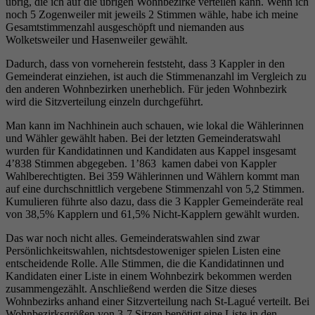
übrig, die ich auf die übrigen Wohnbezirke verteilen kann. Wenn ich
noch 5 Zogenweiler mit jeweils 2 Stimmen wähle, habe ich meine
Gesamtstimmenzahl ausgeschöpft und niemanden aus
Wolketsweiler und Hasenweiler gewählt.
Dadurch, dass von vorneherein feststeht, dass 3 Kappler in den
Gemeinderat einziehen, ist auch die Stimmenanzahl im Vergleich zu
den anderen Wohnbezirken unerheblich. Für jeden Wohnbezirk
wird die Sitzverteilung einzeln durchgeführt.
Man kann im Nachhinein auch schauen, wie lokal die Wählerinnen
und Wähler gewählt haben. Bei der letzten Gemeinderatswahl
wurden für Kandidatinnen und Kandidaten aus Kappel insgesamt
4’838 Stimmen abgegeben. 1’863 kamen dabei von Kappler
Wahlberechtigten. Bei 359 Wählerinnen und Wählern kommt man
auf eine durchschnittlich vergebene Stimmenzahl von 5,2 Stimmen.
Kumulieren führte also dazu, dass die 3 Kappler Gemeinderäte real
von 38,5% Kapplern und 61,5% Nicht-Kapplern gewählt wurden.
Das war noch nicht alles. Gemeinderatswahlen sind zwar
Persönlichkeitswahlen, nichtsdestoweniger spielen Listen eine
entscheidende Rolle. Alle Stimmen, die die Kandidatinnen und
Kandidaten einer Liste in einem Wohnbezirk bekommen werden
zusammengezählt. Anschließend werden die Sitze dieses
Wohnbezirks anhand einer Sitzverteilung nach St-Lagué verteilt. Bei
Wohnbezirksgrößen von 3-7 Sitzen benötigt eine Liste in den