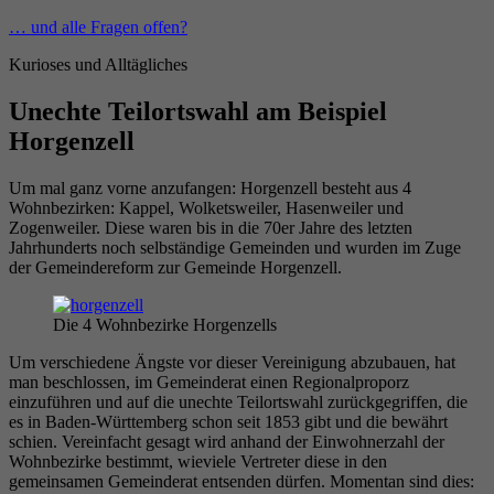
Zum
… und alle Fragen offen?
Inhalt
Kurioses und Alltägliches
springen
Unechte Teilortswahl am Beispiel
Horgenzell
Um mal ganz vorne anzufangen: Horgenzell besteht aus 4
Wohnbezirken: Kappel, Wolketsweiler, Hasenweiler und
Zogenweiler. Diese waren bis in die 70er Jahre des letzten
Jahrhunderts noch selbständige Gemeinden und wurden im Zuge
der Gemeindereform zur Gemeinde Horgenzell.
Die 4 Wohnbezirke Horgenzells
Um verschiedene Ängste vor dieser Vereinigung abzubauen, hat
man beschlossen, im Gemeinderat einen Regionalproporz
einzuführen und auf die unechte Teilortswahl zurückgegriffen, die
es in Baden-Württemberg schon seit 1853 gibt und die bewährt
schien. Vereinfacht gesagt wird anhand der Einwohnerzahl der
Wohnbezirke bestimmt, wieviele Vertreter diese in den
gemeinsamen Gemeinderat entsenden dürfen. Momentan sind dies: