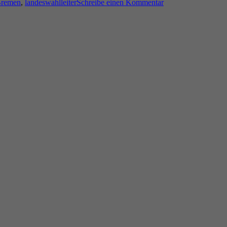
remen
,
landeswahlleiter
Schreibe einen Kommentar
Wahlergebnis