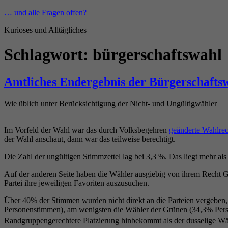
Zum
… und alle Fragen offen?
Inhalt
Kurioses und Alltägliches
springen
Schlagwort:
bürgerschaftswahl
Amtliches Endergebnis der Bürgerschafts
Wie üblich unter Berücksichtigung der Nicht- und Ungültigwähler
Im Vorfeld der Wahl war das durch Volksbegehren
geänderte Wahlrec
der Wahl anschaut, dann war das teilweise berechtigt.
Die Zahl der ungültigen Stimmzettel lag bei 3,3 %. Das liegt mehr al
Auf der anderen Seite haben die Wähler ausgiebig von ihrem Recht Ge
Partei ihre jeweiligen Favoriten auszusuchen.
Über 40% der Stimmen wurden nicht direkt an die Parteien vergeben,
Personenstimmen), am wenigsten die Wähler der Grünen (34,3% Person
Randgruppengerechtere Platzierung hinbekommt als der dusselige W