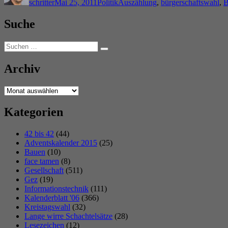
schritter
Mai 25, 2011
Politik
Auszählung
,
bürgerschaftswahl
,
B
Suche
Suchen
Suchen
nach:
Archiv
Archiv
Kategorien
42 bis 42
(44)
Adventskalender 2015
(25)
Bauen
(10)
face tamen
(8)
Gesellschaft
(511)
Gez
(19)
Informationstechnik
(111)
Kalenderblatt '06
(366)
Kreistagswahl
(32)
Lange wirre Schachtelsätze
(28)
Lesezeichen
(12)