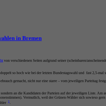
wahlen in Bremen
ht
von verschiedenen Seiten aufgrund seiner (scheinbaren/anscheinende
s doppelt so hoch wie bei der letzten Bundestagswahl und fast 2,5-mal 
brauch gemacht, nicht nur eine starre – vom jeweiligen Parteitag fest
 sondern an die Kandidaten der Parteien auf der jeweiligen Liste. A
enstimmen). Vermutlich, weil der Grünen-Wähler sich sowieso gern be
1
ähler
.