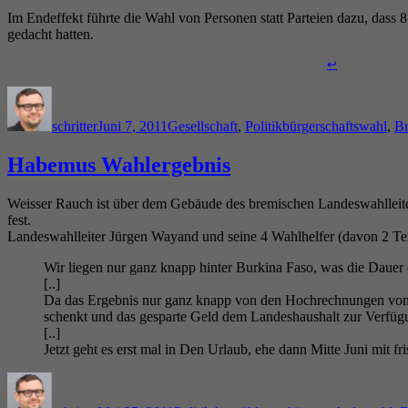
Im Endeffekt führte die Wahl von Personen statt Parteien dazu, dass
gedacht hatten.
no offense intended, das ist nur ein Kommentarfänger 🙂
[
↩
]
Autor
Veröffentlicht
Kategorien
Schlagwörter
am
schritter
Juni 7, 2011
Gesellschaft
,
Politik
bürgerschaftswahl
,
B
Habemus Wahlergebnis
Weisser Rauch ist über dem Gebäude des bremischen Landeswahlleite
fest.
Landeswahlleiter Jürgen Wayand und seine 4 Wahlhelfer (davon 2 Teil
Wir liegen nur ganz knapp hinter Burkina Faso, was die Dauer
[..]
Da das Ergebnis nur ganz knapp von den Hochrechnungen vom 
schenkt und das gesparte Geld dem Landeshaushalt zur Verfügun
[..]
Jetzt geht es erst mal in Den Urlaub, ehe dann Mitte Juni mit
Autor
Veröffentlicht
Kategorien
Schlagwörter
am