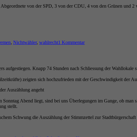
 8 Abgeordnete von der SPD, 3 von der CDU, 4 von den Grünen und 2 von
zu
Amtliches
remen
,
Nichtwähler
,
wahlrecht
1 Kommentar
Endergebnis
der
Bürgerschaftswahlen
in
Bremen
rs aufgestiegen. Knapp 74 Stunden nach Schliessung der Wahllokale st
zeitkräfte) zeigten sich hochzufrieden mit der Geschwindigkeit der A
 der Auszählung angeht
Sonntag Abend liegt, sind bei uns Überlegungen im Gange, ob man si
g stellt.
 frischem Schwung die Auszählung der Stimmzettel zur Stadtbürgerschaf
zu
Habemus